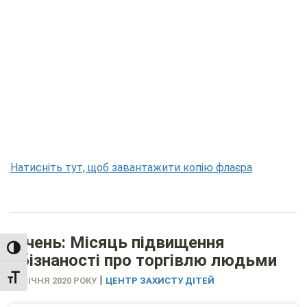
Натисніть тут, щоб завантажити копію флаєра
Січень: Місяць підвищення
TOGGLE HIGH CONTRAST
обізнаності про торгівлю людьми
|
TOGGLE FONT SIZE
29 СІЧНЯ 2020 РОКУ
ЦЕНТР ЗАХИСТУ ДІТЕЙ