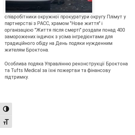
співробітники окружної прокуратури округу Плімут у
партнерстві з PACC, храмом "Нове життя" і
організацією "Життя після смерті" роздали понад 400
заморожених індичок з усіма інгредієнтами для
традиційного обіду на День подяки нужденним
жителям Броктона.
Особлива подяка Управлінню реконструкції Броктона
та Tufts Medical за їхні пожертви та фінансову
підтримку.
TOGGLE HIGH CONTRAST
TOGGLE FONT SIZE