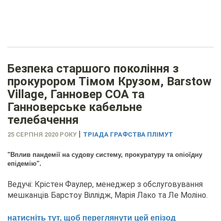
Безпека старшого покоління з
прокурором Тімом Крузом, Barstow
Village, Ганновер COA та
Ганноверське кабельне
телебачення
|
25 СЕРПНЯ 2020 РОКУ
ТРІАДА ГРАФСТВА ПЛІМУТ
"Вплив пандемії на судову систему, прокуратуру та опіоїдну
епідемію".
Ведучі: Крістен Фаулер, менеджер з обслуговування
мешканців Барстоу Віллідж, Марія Лако та Ле Моліно.
натисніть тут, щоб переглянути цей епізод