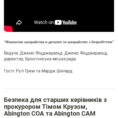
"Фішингові шахрайства в деталях та шахрайство з безробіттям"
Ведуча: Дженіс Фіцджеральд: Дженіс Фіцджеральд,
директор, Броктонська міська рада
Гості: Руті Грем та Мардж Шепард
Безпека для старших керівників з
прокурором Тімом Крузом,
Abington COA та Abington CAM