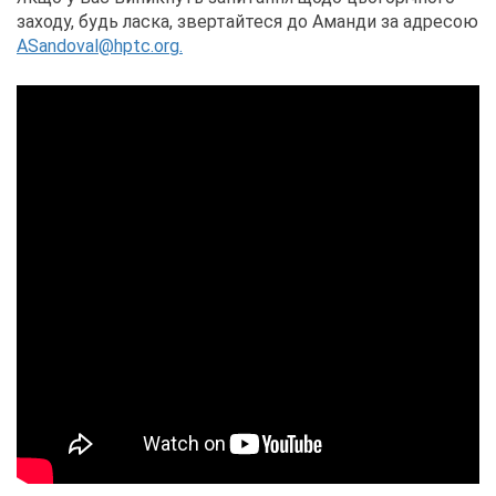
заходу, будь ласка, звертайтеся до Аманди за адресою
ASandoval@hptc.org.