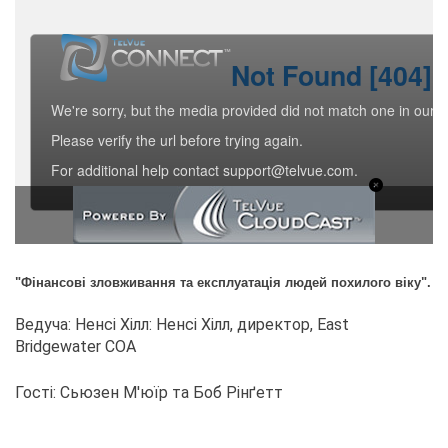
"Фінансові зловживання та експлуатація людей похилого віку".
Ведуча: Ненсі Хілл: Ненсі Хілл, директор, East
Bridgewater COA
Гості: Сьюзен М'юїр та Боб Рінґетт