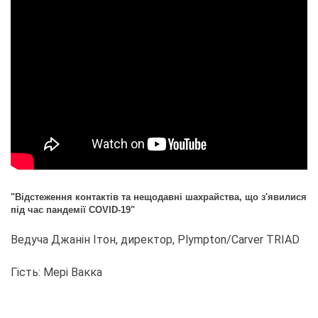
"Відстеження контактів та нещодавні шахрайства, що з'явилися
під час пандемії COVID-19"
Ведуча Джанін Ітон, директор, Plympton/Carver TRIAD
Гість: Мері Вакка