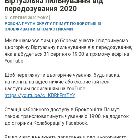
Віртуальна пильнування від
передозування 2020
|
31 СЕРПНЯ 2020 РОКУ
РОБОЧА ГРУПА ОКРУГУ ПЛІМУТ ПО БОРОТЬБІ ЗІ
ЗЛОВЖИВАННЯМ НАРКОТИКАМИ
Ми пишаємося тим, що беремо участь і підтримуємо
цьогорічну Віртуальну пильнування від передозування,
яка відбудеться 31 серпня о 19:00 в прямому ефірі на
YouTube
Щоб переглянути цьогорічне чування, будь ласка,
натисніть на відео нижче або скористайтеся
наступним посиланням на YouTube:
https://youtu.be/c_KBRhFmTYY
.
Станції кабельного доступу в Броктоні та Плімуті
також транслюватимуть чування о 19:00, на додаток
до сторінки Колаборації у Facebook.
Якщо у вас виникнуть запитання щодо цьогорічного