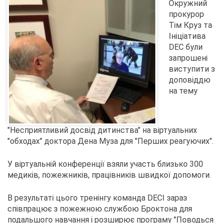
Окружний
прокурор
Тім Круз та
Ініціатива
DEC були
запрошені
виступити з
доповіддю
на тему
"Несприятливий досвід дитинства" на віртуальних
"обходах" доктора Дена Муза для "Перших реагуючих".
У віртуальній конференції взяли участь близько 300
медиків, пожежників, працівників швидкої допомоги.
В результаті цього тренінгу команда DECI зараз
співпрацює з пожежною службою Броктона для
подальшого навчання і розширює програму "Поводься