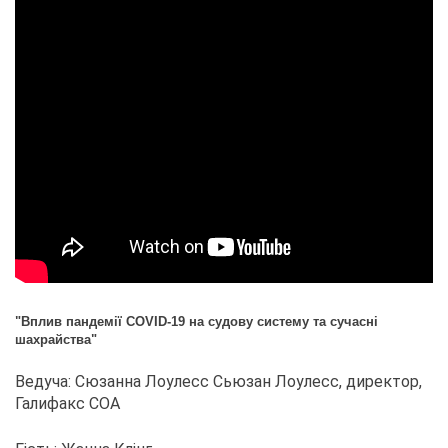
"Вплив пандемії COVID-19 на судову систему та сучасні
шахрайства"
Ведуча: Сюзанна Лоулесс Сьюзан Лоулесс, директор,
Галифакс COA