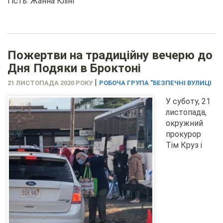
Гість: Жанна Клінг
Пожертви на традиційну вечерю до
Дня Подяки в Броктоні
|
21 ЛИСТОПАДА 2020 РОКУ
РОБОЧА ГРУПА "БЕЗПЕЧНІ ВУЛИЦІ
У суботу, 21
листопада,
окружний
прокурор
Тім Круз і