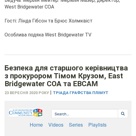
Ведуча: Мерілін Мейтер: Мерилін Мазер, директор,
West Bridgewater COA
Гості: Лінда Гібсон та Брюс Холмквіст
Особлива подяка West Bridgewater TV
Безпека для старшого керівництва
з прокурором Тімом Крузом, East
Bridgewater COA та EBCAM
|
23 ВЕРЕСНЯ 2020 РОКУ
ТРІАДА ГРАФСТВА ПЛІМУТ