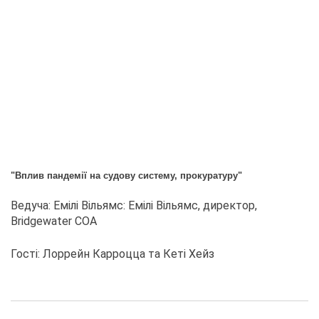
"Вплив пандемії на судову систему, прокуратуру"
Ведуча: Емілі Вільямс: Емілі Вільямс, директор,
Bridgewater COA
Гості: Лоррейн Карроцца та Кеті Хейз