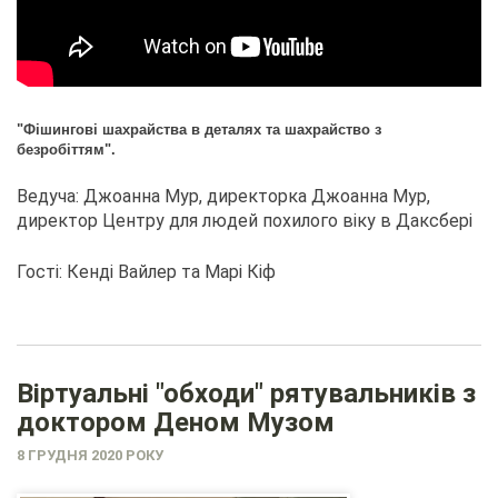
"Фішингові шахрайства в деталях та шахрайство з
безробіттям".
Ведуча: Джоанна Мур, директорка Джоанна Мур,
директор Центру для людей похилого віку в Даксбері
Гості: Кенді Вайлер та Марі Кіф
Віртуальні "обходи" рятувальників з
доктором Деном Музом
8 ГРУДНЯ 2020 РОКУ