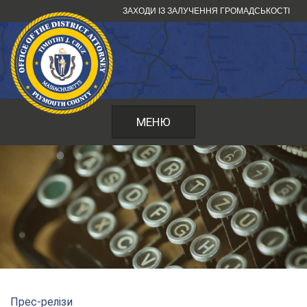
Перейти
ЗАХОДИ ІЗ ЗАЛУЧЕННЯ ГРОМАДСЬКОСТІ
до
змісту
МЕНЮ
Прес-релізи