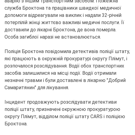
аварію з іншим транспортним засобом. Пожежна
служба Броктона та працівники швидкої медичної
допомоги відреагували на виклик і надали 32-річній
потерпілій жінці життєво важливі медичні послуги. Її
доставили до лікарні Броктона, де вона померла.
Особа загиблої наразі не встановлюється.
Поліція Броктона повідомила детективів поліції штату,
які працюють в окружній прокуратурі округу Плімут, і
розпочалося розслідування. Водії обох транспортних
засобів залишилися на місці події. Водії отримали
незначні травми і були доставлені в лікарню "Добрий
Самаритянин" для лікування.
Інцидент продовжують розслідувати детективи
поліції штату, призначені окружною прокуратурою
округу Плімут, відділом поліції штату CARS і поліцією
Броктона.