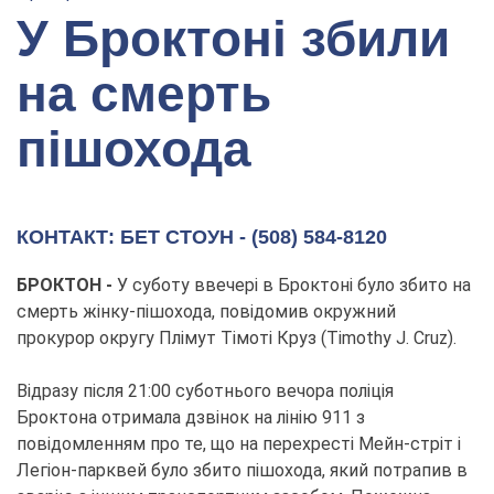
У Броктоні збили
на смерть
пішохода
КОНТАКТ: БЕТ СТОУН - (508) 584-8120
БРОКТОН -
У суботу ввечері в Броктоні було збито на
смерть жінку-пішохода, повідомив окружний
прокурор округу Плімут Тімоті Круз (Timothy J. Cruz).
Відразу після 21:00 суботнього вечора поліція
Броктона отримала дзвінок на лінію 911 з
повідомленням про те, що на перехресті Мейн-стріт і
Легіон-парквей було збито пішохода, який потрапив в