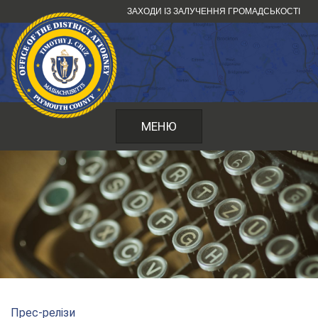
Перейти
ЗАХОДИ ІЗ ЗАЛУЧЕННЯ ГРОМАДСЬКОСТІ
до
змісту
МЕНЮ
Прес-релізи