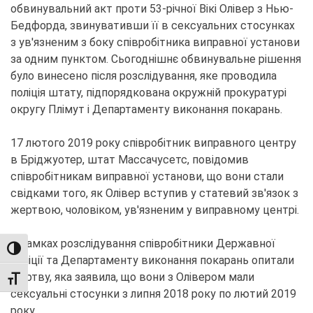
обвинувальний акт проти 53-річної Вікі Олівер з Нью-
Бедфорда, звинувативши її в сексуальних стосунках
з ув'язненим з боку співробітника виправної установи
за одним пунктом. Сьогоднішнє обвинувальне рішення
було винесено після розслідування, яке проводила
поліція штату, підпорядкована окружній прокуратурі
округу Плімут і Департаменту виконання покарань.
17 лютого 2019 року співробітник виправного центру
в Бріджуотер, штат Массачусетс, повідомив
співробітникам виправної установи, що вони стали
свідками того, як Олівер вступив у статевий зв'язок з
жертвою, чоловіком, ув'язненим у виправному центрі.
У рамках розслідування співробітники Державної
TOGGLE HIGH CONTRAST
поліції та Департаменту виконання покарань опитали
жертву, яка заявила, що вони з Олівером мали
TOGGLE FONT SIZE
сексуальні стосунки з липня 2018 року по лютий 2019
року.