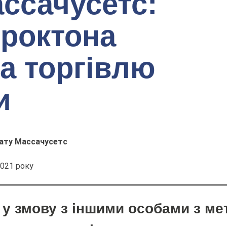
ассачусетс:
роктона
а торгівлю
и
ату Массачусетс
021 року
у змову з іншими особами з мет