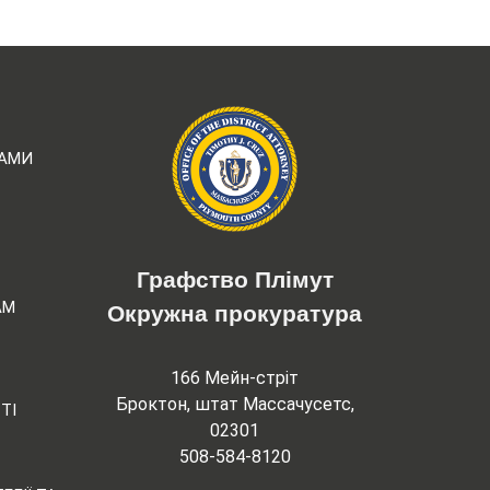
РАМИ
Графство Плімут
АМ
Окружна прокуратура
166 Мейн-стріт
Броктон, штат Массачусетс,
ТІ
02301
508-584-8120