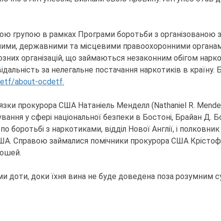
ою групою в рамках Програми боротьби з організованою з
ними, державними та місцевими правоохоронними органами
ерйозних організацій, що займаються незаконним обігом нар
відальність за нелегальне постачання наркотиків в країну.
detf/about-ocdetf.
ки прокурора США Натаніель Менделл (Nathaniel R. Mendell), 
вання у сфері національної безпеки в Бостоні, Брайан Д. Бойл
по боротьбі з наркотиками, відділ Нової Англії, і полковни
США. Справою займалися помічники прокурора США Крістофе
рошей.
доти, доки їхня вина не буде доведена поза розумним су