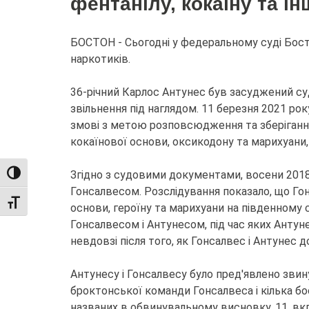
фентанілу, кокаїну та і
БОСТОН - Сьогодні у федеральному суді Бост
наркотиків.
36-річний Карлос Антунес був засуджений су
звільнення під наглядом. 11 березня 2021 р
змові з метою розповсюдження та зберіганні 
кокаїнової основи, оксикодону та марихуани,
Згідно з судовими документами, восени 2018
TOGGLE HIGH CONTRAST
Гонсалвесом. Розслідування показало, що Го
TOGGLE FONT SIZE
основи, героїну та марихуани на південному 
Гонсалвесом і Антунесом, під час яких Антун
невдовзі після того, як Гонсалвес і Антунес 
Антунесу і Гонсалвесу було пред'явлено зви
броктонської команди Гонсалвеса і кілька бо
названих в обвинувальному висновку, 11, вк