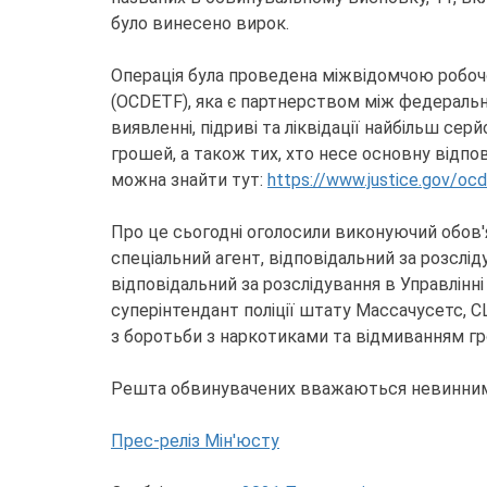
було винесено вирок.
Операція була проведена міжвідомчою робоч
(OCDETF), яка є партнерством між федераль
виявленні, підриві та ліквідації найбільш с
грошей, а також тих, хто несе основну відпо
можна знайти тут:
https://www.justice.gov/oc
Про це сьогодні оголосили виконуючий обов'яз
спеціальний агент, відповідальний за розсліду
відповідальний за розслідування в Управлінні 
суперінтендант поліції штату Массачусетс, 
з боротьби з наркотиками та відмиванням г
Решта обвинувачених вважаються невинними 
Прес-реліз Мін'юсту