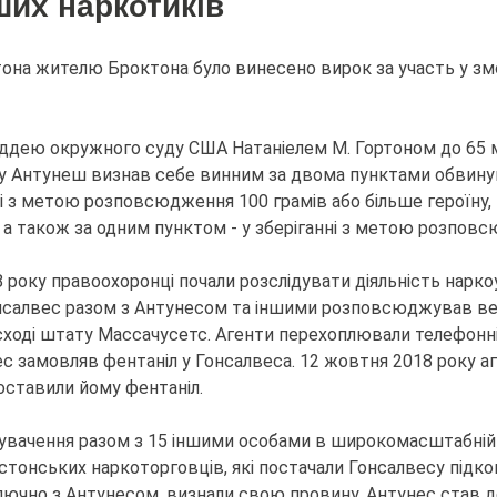
нших наркотиків
она жителю Броктона було винесено вирок за участь у змов
ддею окружного суду США Натаніелем М. Гортоном до 65 мі
оку Антунеш визнав себе винним за двома пунктами обвинув
з метою розповсюдження 100 грамів або більше героїну, 40
 а також за одним пунктом - у зберіганні з метою розпов
 року правоохоронці почали розслідувати діяльність нарко
нсалвес разом з Антунесом та іншими розповсюджував велик
сході штату Массачусетс. Агенти перехоплювали телефонні 
ес замовляв фентаніл у Гонсалвеса. 12 жовтня 2018 року аг
доставили йому фентаніл.
нувачення разом з 15 іншими особами в широкомасштабній н
стонських наркоторговців, які постачали Гонсалвесу підко
лючно з Антунесом, визнали свою провину. Антунес став д