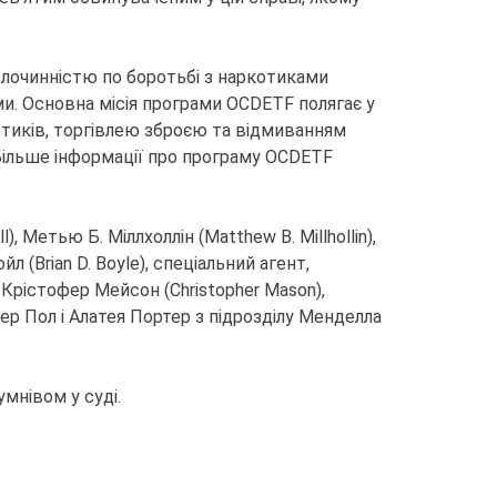
лочинністю по боротьбі з наркотиками
. Основна місія програми OCDETF полягає у
котиків, торгівлею зброєю та відмиванням
 Більше інформації про програму OCDETF
Метью Б. Міллхоллін (Matthew B. Millhollin),
 (Brian D. Boyle), спеціальний агент,
к Крістофер Мейсон (Christopher Mason),
р Пол і Алатея Портер з підрозділу Менделла
мнівом у суді.