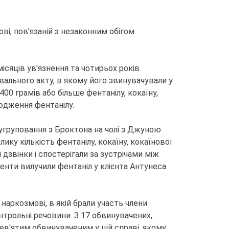
і, пов'язаній з незаконним обігом
сяців ув'язнення та чотирьох років
ального акту, в якому його звинувачували у
0 грамів або більше фентанілу, кокаїну,
сюдження фентанілу.
угруповання з Броктона на чолі з Джуною
у кількість фентанілу, кокаїну, кокаїнової
дзвінки і спостерігали за зустрічами між
енти вилучили фентаніл у клієнта Антунеса
аркозмові, в якій брали участь члени
нтрольні речовини. З 17 обвинувачених,
ев'ятим обвинуваченим у цій справі, якому