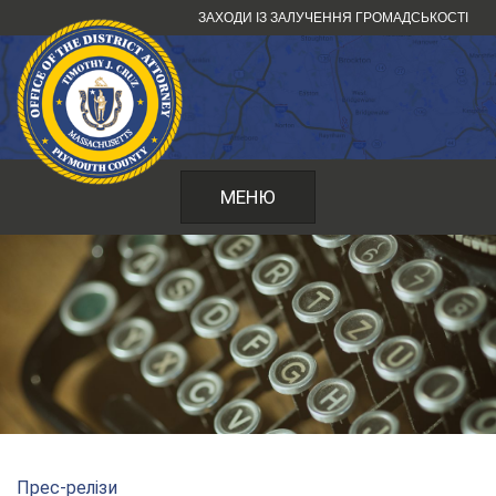
Перейти
ЗАХОДИ ІЗ ЗАЛУЧЕННЯ ГРОМАДСЬКОСТІ
до
змісту
МЕНЮ
Прес-релізи