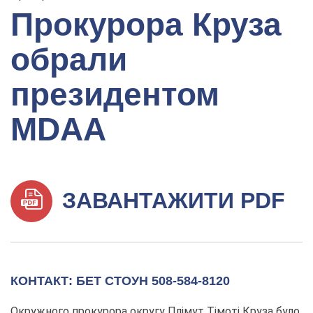
Прокурора Круза
обрали
президентом
MDAA
ЗАВАНТАЖИТИ PDF
КОНТАКТ: БЕТ СТОУН 508-584-8120
Окружного прокурора округу Плімут Тімоті Круза було