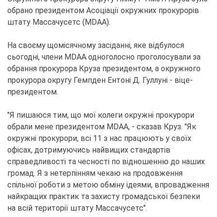
обрано президентом Асоціації окружних прокурорів
штату Массачусетс (MDAA).
На своєму щомісячному засіданні, яке відбулося
сьогодні, члени MDAA одноголосно проголосували за
обрання прокурора Круза президентом, а окружного
прокурора округу Гемпден Ентоні Д. Гуллуні - віце-
президентом.
"Я пишаюся тим, що мої колеги окружні прокурори
обрали мене президентом MDAA, - сказав Круз. "Як
окружні прокурори, всі 11 з нас працюють у своїх
офісах, дотримуючись найвищих стандартів
справедливості та чесності по відношенню до наших
громад. Я з нетерпінням чекаю на продовження
спільної роботи з метою обміну ідеями, впровадження
найкращих практик та захисту громадської безпеки
на всій території штату Массачусетс".