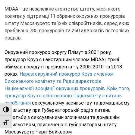
MDAA - це незалежне агентство штату, місія якого
полягає у підтримці 11 обраних окружних прокурорів
штату Массачусетс та їхніх співробітників, серед яких
приблизно 785 прокурорів та 260 адвокатів потерпілих
свідків.
Окружний прокурор округу Плімут з 2001 року,
прокурор Круз є найстаршим членом MDAA і тричі
обіймав посаду її президента - у 2005, 2010 та 2018
роках.
Наразі окружний прокурор Круз є членом
Виконавчого комітету та Ради директорів
Національної асоціації окружних прокурорів.
Крім того,
прокурор Круз є співголовою Підкомітету з питань
запобігання
сексуальному насильству та домашньому
насильству при Губернаторській раді з питань
TOGGLE HIGH CONTRAST
боротьби з сексуальними злочинами та домашнім
TOGGLE FONT SIZE
насильством, призначеною губернатором штату
Массачусетс Чарлі Бейкером.