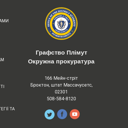
РАМИ
Графство Плімут
АМ
Окружна прокуратура
166 Мейн-стріт
Броктон, штат Массачусетс,
ТІ
02301
508-584-8120
ЕГІЇ ТА