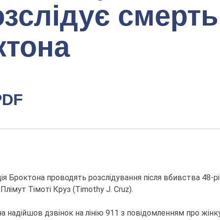
озслідує смерть
ктона
PDF
ія Броктона проводять розслідування після вбивства 48-річн
імут Тімоті Круз (Timothy J. Cruz).
а надійшов дзвінок на лінію 911 з повідомленням про жінку, 