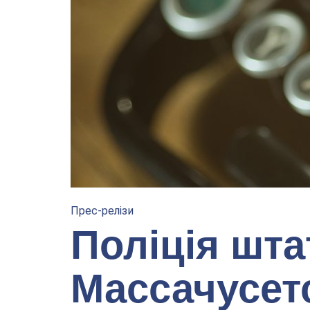
Прес-релізи
Поліція шта
Массачусетс