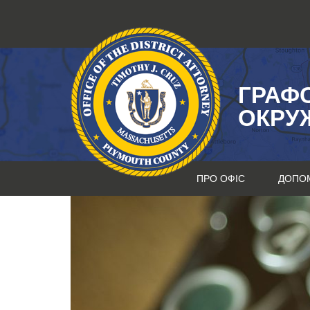
Перейти
до
змісту
ГРАФ
ОКРУ
ПРО ОФІС
ДОПО