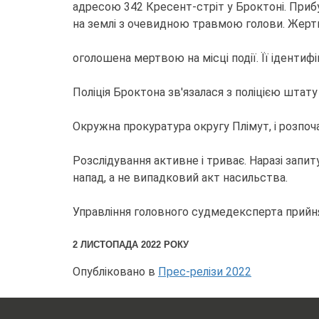
адресою 342 Кресент-стріт у Броктоні. Приб
на землі з очевидною травмою голови. Жер
оголошена мертвою на місці події. Її ідентиф
Поліція Броктона зв'язалася з поліцією штат
Окружна прокуратура округу Плімут, і розпоч
Розслідування активне і триває. Наразі зап
напад, а не випадковий акт насильства.
Управління головного судмедексперта прийня
2 ЛИСТОПАДА 2022 РОКУ
Опубліковано в
Прес-релізи 2022