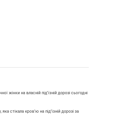
ої жінки на власній під'їзній дорозі сьогодні
яка стікала кров'ю на під'їзній дорозі за