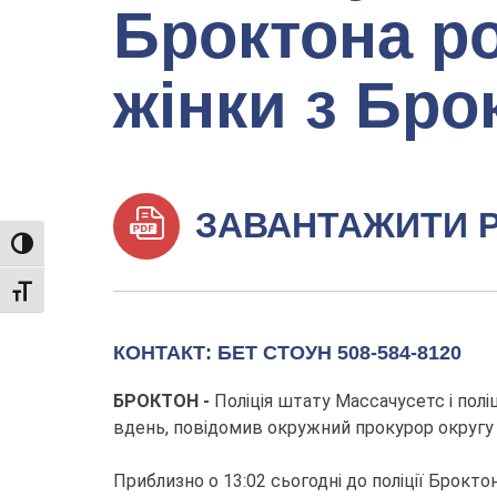
Броктона р
жінки з Бро
ЗАВАНТАЖИТИ 
TOGGLE HIGH CONTRAST
TOGGLE FONT SIZE
КОНТАКТ: БЕТ СТОУН 508-584-8120
БРОКТОН -
Поліція штату Массачусетс і поліц
вдень, повідомив окружний прокурор округу Пл
Приблизно о 13:02 сьогодні до поліції Броктон