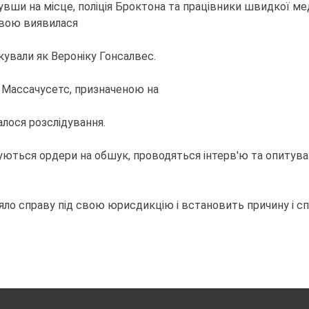
увши на місце, поліція Броктона та працівники швидкої ме
твою виявилася
ікували як Вероніку Гонсалвес.
у Массачусетс, призначеною на
алося розслідування.
итуються ордери на обшук, проводяться інтерв'ю та опитув
ло справу під свою юрисдикцію і встановить причину і спо