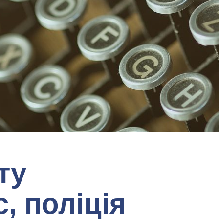
ту
, поліція