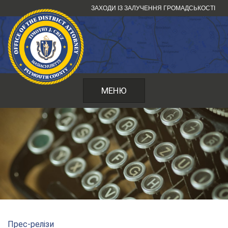
Перейти
ЗАХОДИ ІЗ ЗАЛУЧЕННЯ ГРОМАДСЬКОСТІ
до
змісту
МЕНЮ
Прес-релізи