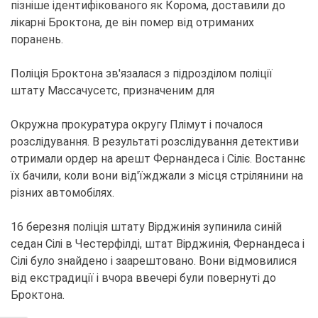
пізніше ідентифікованого як Корома, доставили до
лікарні Броктона, де він помер від отриманих
поранень.
Поліція Броктона зв'язалася з підрозділом поліції
штату Массачусетс, призначеним для
Окружна прокуратура округу Плімут і почалося
розслідування. В результаті розслідування детективи
отримали ордер на арешт Фернандеса і Сіліє. Востаннє
їх бачили, коли вони від'їжджали з місця стрілянини на
різних автомобілях.
16 березня поліція штату Вірджинія зупинила синій
седан Сілі в Честерфілді, штат Вірджинія, Фернандеса і
Сілі було знайдено і заарештовано. Вони відмовилися
від екстрадиції і вчора ввечері були повернуті до
Броктона.