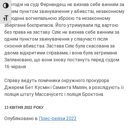
Сьогодні на суді Фернандеш не визнав себе винним за
TOGGLE HIGH CONTRAST
одним пунктом звинувачення у вбивстві, незаконному
володінні вогнепальною зброєю та незаконному
TOGGLE FONT SIZE
зберіганні боєприпасів. Його утримували під вартою
без права на заставу. Сіліє не визнав себе винним за
одним пунктом звинувачення у співучасті після
скоєння вбивства. Застава Сіліє була скасована за
двома відкритими справами, і вона була затримана.
Заплановано, що вони знову постануть перед судом
16 червня.
Справу ведуть помічники окружного прокурора
Джеремі Бет Кусмін і Саманта Маллін, а розслідують її
поліція штату Массачусетс і поліція Броктона.
13 КВІТНЯ 2022 РОКУ
Опубліковано в
Прес-релізи 2022