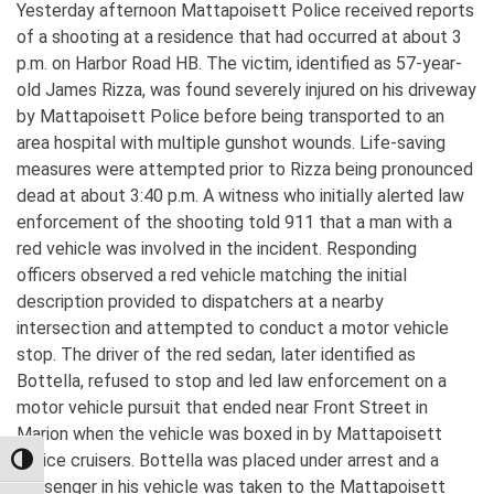
Yesterday afternoon Mattapoisett Police received reports
of a shooting at a residence that had occurred at about 3
p.m. on Harbor Road HB. The victim, identified as 57-year-
old James Rizza, was found severely injured on his driveway
by Mattapoisett Police before being transported to an
area hospital with multiple gunshot wounds. Life-saving
measures were attempted prior to Rizza being pronounced
dead at about 3:40 p.m. A witness who initially alerted law
enforcement of the shooting told 911 that a man with a
red vehicle was involved in the incident. Responding
officers observed a red vehicle matching the initial
description provided to dispatchers at a nearby
intersection and attempted to conduct a motor vehicle
stop. The driver of the red sedan, later identified as
Bottella, refused to stop and led law enforcement on a
motor vehicle pursuit that ended near Front Street in
Marion when the vehicle was boxed in by Mattapoisett
Police cruisers. Bottella was placed under arrest and a
TOGGLE HIGH CONTRAST
passenger in his vehicle was taken to the Mattapoisett