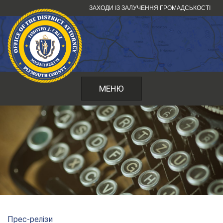
Перейти
ЗАХОДИ ІЗ ЗАЛУЧЕННЯ ГРОМАДСЬКОСТІ
до
змісту
МЕНЮ
Прес-релізи