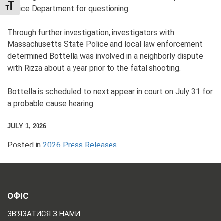
TOGGLE FONT SIZE
Police Department for questioning.
Through further investigation, investigators with
Massachusetts State Police and local law enforcement
determined Bottella was involved in a neighborly dispute
with Rizza about a year prior to the fatal shooting.
Bottella is scheduled to next appear in court on July 31 for
a probable cause hearing.
JULY 1, 2026
Posted in
2026 Press Releases
ОФІС
ЗВ'ЯЗАТИСЯ З НАМИ