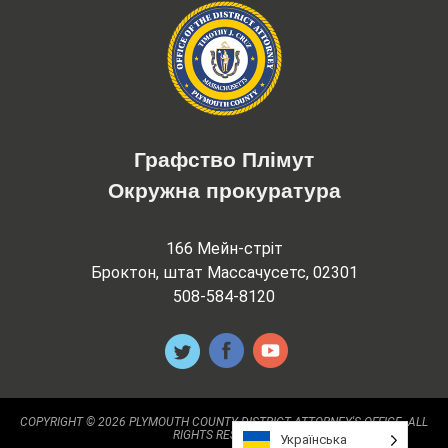
Графство Плімут
Окружна прокуратура
166 Мейн-стріт
Броктон, штат Массачусетс, 02301
508-584-8120
COPYRIGHT © 2026 PLYMOUTH COUNTY DISTRICT ATTORNEY'S OFFICE. ALL
RIGHTS RESERVED.
Українська