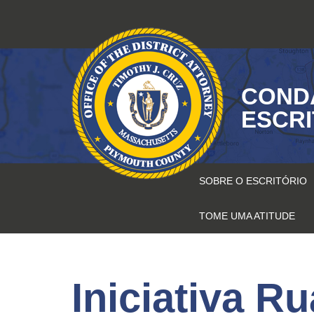
Pular
para
o
conteúdo
COND
ESCR
SOBRE O ESCRITÓRIO
TOME UMA ATITUDE
Iniciativa R