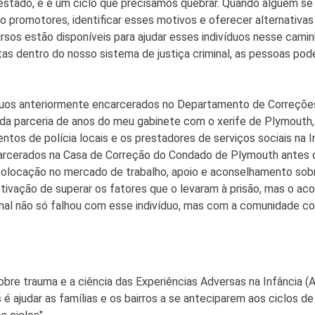
e estado, e é um ciclo que precisamos quebrar. Quando alguém se 
o promotores, identificar esses motivos e oferecer alternativa
rsos estão disponíveis para ajudar esses indivíduos nesse camin
s dentro do nosso sistema de justiça criminal, as pessoas pod
ivíduos anteriormente encarcerados no Departamento de Correçõ
 da parceria de anos do meu gabinete com o xerife de Plymouth,
mentos de polícia locais e os prestadores de serviços sociais na
ncarcerados na Casa de Correção do Condado de Plymouth antes
 colocação no mercado de trabalho, apoio e aconselhamento sob
tivação de superar os fatores que o levaram à prisão, mas o ac
iminal não só falhou com esse indivíduo, mas com a comunidade 
bre trauma e a ciência das Experiências Adversas na Infância (A
é ajudar as famílias e os bairros a se anteciparem aos ciclos d