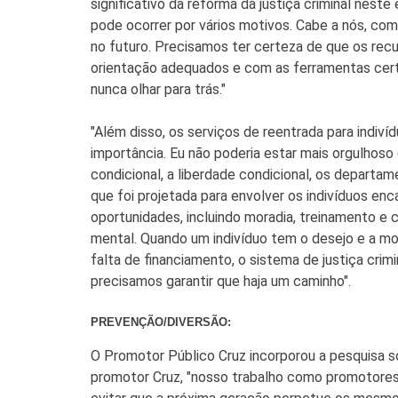
significativo da reforma da justiça criminal nest
pode ocorrer por vários motivos. Cabe a nós, com
no futuro. Precisamos ter certeza de que os recu
orientação adequados e com as ferramentas certa
nunca olhar para trás."
"Além disso, os serviços de reentrada para ind
importância. Eu não poderia estar mais orgulhoso
condicional, a liberdade condicional, os departa
que foi projetada para envolver os indivíduos e
oportunidades, incluindo moradia, treinamento e
mental. Quando um indivíduo tem o desejo e a mo
falta de financiamento, o sistema de justiça cr
precisamos garantir que haja um caminho".
PREVENÇÃO/DIVERSÃO:
O Promotor Público Cruz incorporou a pesquisa so
promotor Cruz, "nosso trabalho como promotores 