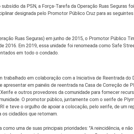
do subsídio da PSN, a Força-Tarefa da Operação Ruas Seguras f
iplinar designada pelo Promotor Público Cruz para as seguintes
peração Ruas Seguras) em junho de 2015, o Promotor Público Tim
 de 2016. Em 2019, essa unidade foi renomeada como Safe Stre
rentados em todo o condado.
m trabalhado em colaboração com a Iniciativa de Reentrada do
 se apresentar em painéis de reentrada na Casa de Correção de 
rife e outros provedores da comunidade para fornecer recurs
comunidade. O promotor público, juntamente com o xerife de Pl
I e teve o orgulho de apoiar a colocação, pelo xerife, de um re
a os cidadãos que retornam.
ia como uma de suas principais prioridades: "A reincidência, e n