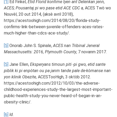
[1]
Ed Finkel,
Etid Florid konfime lyen ant Delenkan jenn,
ACES; Pousantaj pi wo pase etid ACE CDC a,
ACES Twò wo
Nouvèl, 20 out 2014, (aksè avril 2018),
https://acestoohigh.com/2014/08/20/florida-study-
confirms-link-between-juvenile-offenders-aces-rates-
much-higher-than-cdcs-ace-study/.
[5]
Onorab John S. Spinale,
ACES nan Tribinal Jeneral
Massachusetts: 2016, Plymouth County
, 7 novanm 2017.
[5]
Jane Ellen,
Eksperyans timoun piti -pi gwo, etid sante
piblik ki pi enpòtan ou pa janm tande pale de-kòmanse nan
yon klinik Obezite,
ACESTooHigh, 3 oktòb 2012.
https://acestoohigh.com/2012/10/03/the-adverse-
childhood-experiences-study-the-largest-most-important-
public-health-study-you-never-heard-of-began-in-an-
obesity-clinic/.
[6]
Id.