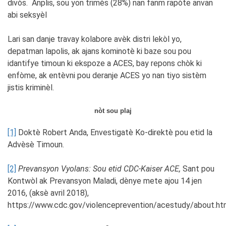
divòs. Anplis, sou yon trimès (28%) nan fanm rapòte anvan
abi seksyèl
Lari san danje travay kolabore avèk distri lekòl yo,
depatman lapolis, ak ajans kominotè ki baze sou pou
idantifye timoun ki ekspoze a ACES, bay repons chòk ki
enfòme, ak entèvni pou deranje ACES yo nan tiyo sistèm
jistis kriminèl.
nòt sou plaj
[1]
Doktè Robert Anda, Envestigatè Ko-direktè pou etid la
Advèsè Timoun.
[2]
Prevansyon Vyolans: Sou etid CDC-Kaiser ACE,
Sant pou
Kontwòl ak Prevansyon Maladi, dènye mete ajou 14 jen
2016, (aksè avril 2018),
https://www.cdc.gov/violenceprevention/acestudy/about.htm