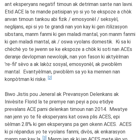
ant eksperyans negatif timoun ak detriman sante nan lavni.
Etid ACE la te mande patisipan yo si yo te ekspoze a chòk
anvan timoun tankou abi fizik / emosyonèl / seksyèl,
neglijans, epi si yo te grandi nan yon kay ki gen itilizasyon
sibstans, manm fanmi ki gen maladi mantal, yon manm fanmi
ki gen maladi mantal, ak / oswa vyolans domestik. Ki sa ki
chèchè yo te jwenn se ke ekspoze a chòk ki soti nan ACEs
deranje devlopman newolojik, nan yon fason ki aktyèlman
're-fil' sèvo a ak lakòz sosyal, emosyonèl, ak pwoblèm
mantal. Evantyèlman, pwoblèm sa yo ka mennen nan
[2]
konpòtman ki riske.
Biwo Jistis pou Jeneral ak Prevansyon Delenkans ak
Inivèsite Florid la te premye nan peyi a pou etidye
prevalans ACE pami delenkan timoun nan 2014. Mwatye
nan jenn yo te fè eksperyans kat oswa plis ACES, epi
sèlman 2.8% ki gen eksperyans pa gen okenn ACES. ACES
ki pi répandus yo te vyolans fanmi, divòs, ak enkarasyon
[3]
manm nan kay la.
Menm jan ak ki jan ACES mete jèn yo