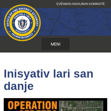
Sote
EVÈNMAN ANGAJMAN KOMINOTÈ
kontni
MENI
Inisyativ lari san
danje