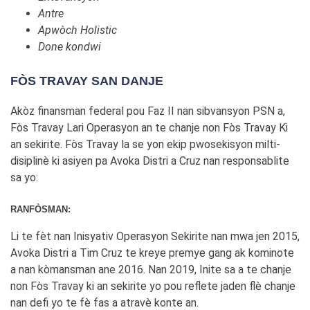
Antre
Apwòch Holistic
Done kondwi
FÒS TRAVAY SAN DANJE
Akòz finansman federal pou Faz II nan sibvansyon PSN a,
Fòs Travay Lari Operasyon an te chanje non Fòs Travay Ki
an sekirite. Fòs Travay la se yon ekip pwosekisyon milti-
disiplinè ki asiyen pa Avoka Distri a Cruz nan responsablite
sa yo:
RANFÒSMAN:
Li te fèt nan Inisyativ Operasyon Sekirite nan mwa jen 2015,
Avoka Distri a Tim Cruz te kreye premye gang ak kominote
a nan kòmansman ane 2016. Nan 2019, Inite sa a te chanje
non Fòs Travay ki an sekirite yo pou reflete jaden flè chanje
nan defi yo te fè fas a atravè konte an.