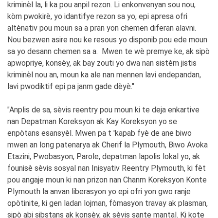
kriminèl la, li ka pou anpil rezon. Li enkonvenyan sou nou,
kòm pwokirè, yo idantifye rezon sa yo, epi apresa ofri
altènativ pou moun sa a pran yon chemen diferan alavni.
Nou bezwen asire nou ke resous yo disponib pou ede moun
sa yo desann chemen sa a. Mwen te wè premye ke, ak sipò
apwopriye, konsèy, ak bay zouti yo dwa nan sistèm jistis
kriminèl nou an, moun ka ale nan mennen lavi endepandan,
lavi pwodiktif epi pa janm gade dèyè."
"Anplis de sa, sèvis reentry pou moun ki te deja enkartive
nan Depatman Koreksyon ak Kay Koreksyon yo se
enpòtans esansyèl. Mwen pa t 'kapab fyè de ane biwo
mwen an long patenarya ak Cherif la Plymouth, Biwo Avoka
Etazini, Pwobasyon, Parole, depatman lapolis lokal yo, ak
founisè sèvis sosyal nan Inisyativ Reentry Plymouth, ki fèt
pou angaje moun ki nan prizon nan Chanm Koreksyon Konte
Plymouth la anvan liberasyon yo epi ofri yon gwo ranje
opòtinite, ki gen ladan lojman, fòmasyon travay ak plasman,
sipò abi sibstans ak konsèy, ak sèvis sante mantal. Ki kote