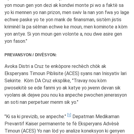
yon moun gen yon dezi ak kondwi monte pi wo a faktè sa
yo ki mennen yo nan prizon, men swiv la nan yon fwa yo lage
echwe paske yo te yon mank de finansman, sistèm jistis
kriminèl la pa sèlman echwe ke moun, men kominote a kòm
yon antye. Si yon moun gen volonte a, nou dwe asire gen
yon fason."
PREVANSYON / DIVÈSYON:
Avoka Distri a Cruz te enkòpore rechèch chòk ak
Eksperyans Timoun Piblisite (ACES) syans nan Inisyativ lari
Sekirite. Kòm DA Cruz eksplike, "Travay nou kòm
pwosekitè se ede fanmi yo ak katye yo jwenn devan sik
vyolans ak dejwe pou nou ka anpeche pwochen jenerasyon
an soti nan perpetuer menm sik yo."
[1]
"Ki sa ki previzib, se anpeche."
Depatman Medikaman
Prevantif Kaiser permanente te fè Eksperyans Advèsè
Timoun (ACES) Yo nan lòd yo analize koneksyon ki genyen