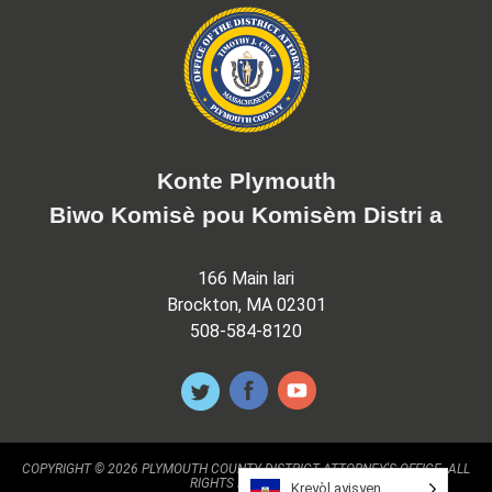
Konte Plymouth
Biwo Komisè pou Komisèm Distri a
166 Main lari
Brockton, MA 02301
508-584-8120
COPYRIGHT © 2026 PLYMOUTH COUNTY DISTRICT ATTORNEY'S OFFICE. ALL
RIGHTS RESERVED.
Kreyòl ayisyen