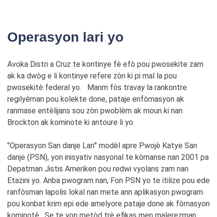
Operasyon lari yo
Avoka Distri a Cruz te kontinye fè efò pou pwosekite zam
ak ka dwòg e li kontinye refere zòn ki pi mal la pou
pwosekitè federal yo. Manm fòs travay la rankontre
regilyèman pou kolekte done, pataje enfòmasyon ak
ranmase entèlijans sou zòn pwoblèm ak moun ki nan
Brockton ak kominote ki antoure li yo.
"Operasyon San danje Lari" modèl apre Pwojè Katye San
danje (PSN), yon inisyativ nasyonal te kòmanse nan 2001 pa
Depatman Jistis Ameriken pou redwi vyolans zam nan
Etazini yo. Anba pwogram nan, Fon PSN yo te itilize pou ede
ranfòsman lapolis lokal nan mete ann aplikasyon pwogram
pou konbat krim epi ede amelyore pataje done ak fòmasyon
kominotè. Se te yon metòd trè efikas men malerezman,