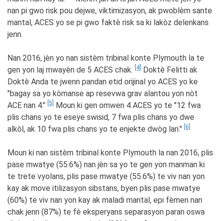
nan pi gwo risk pou dejwe, viktimizasyon, ak pwoblèm sante
mantal, ACES yo se pi gwo faktè risk sa ki lakòz delenkans
jenn.
Nan 2016, jèn yo nan sistèm tribinal konte Plymouth la te
[4]
gen yon laj mwayèn de 5 ACES chak.
Doktè Felitti ak
Doktè Anda te jwenn pandan etid orijinal yo ACES yo ke
"bagay sa yo kòmanse ap resevwa grav alantou yon nòt
[5]
ACE nan 4."
Moun ki gen omwen 4 ACES yo te "12 fwa
plis chans yo te eseye swisid, 7 fwa plis chans yo dwe
[6]
alkòl, ak 10 fwa plis chans yo te enjekte dwòg lari."
Moun ki nan sistèm tribinal konte Plymouth la nan 2016, plis
pase mwatye (55.6%) nan jèn sa yo te gen yon manman ki
te trete vyolans, plis pase mwatye (55.6%) te viv nan yon
kay ak move itilizasyon sibstans, byen plis pase mwatye
(60%) te viv nan yon kay ak maladi mantal, epi fèmen nan
chak jenn (87%) te fè eksperyans separasyon paran oswa