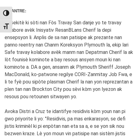
RE-ANTRE:
TOGGLE HIGH CONTRAST
Pèsekitè ki sòti nan Fòs Travay San danje yo te travay
TOGGLE FONT SIZE
kolabore avèk Inisyativ ResanBLans Cherif la depi
ensepsyon li. Anplis de sa nan patisipe ak prezante nan
panno reentry nan Chanm Koreksyon Plymouth la, ekip lari
Safe travay kolabore avèk manm nan Depatman Cherif la ak
lòt founisè kominote a bay resous ansyen moun ki nan
kominote a. DA a gen, ansanm ak Plymouth Sheriff Joseph
MacDonald, ko-patwone regilye CORI-Zanmitay Job Fwa, e
li te fyè pou sipòte plasman Cherif la nan yon reprezantan a
plen tan nan Brockton City pou sèvi kòm yon lyezon ak
resous pou retounen sitwayen yo.
Avoka Distri a Cruz te idantifye residivis kòm youn nan pi
gwo priyorite li yo: "Residivis, pa mas enkarasyon, se defi
jistis kriminèl ki pi enpòtan nan eta sa a, e se yon sik nou
bezwen kraze. Lè yon moun vin patisipe nan sistèm jistis