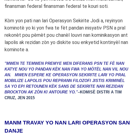
finansman federal finansman federal te kouri soti.
Kòm yon pati nan lari Operasyon Sekirite Jodi a, reyinyon
kominotè yo ki yon fwa te fèt pandan inisyativ PSN a pral
rekonèt pou pèmèt pou chanèl louvri nan kominikasyon ant
lapolis ak rezidan zòn yo diskite sou enkyetid kontinyèl nan
kominote a.
"MWEN TE TEMWEN PREMYE MEN DIFERANS PSN TE FÈ NAN
KATYE NOU YO PANDAN KÈK NAN FWA YO MÒTÈL NAN VIL NOU
AN. MWEN ESPERE KE OPERASYON SEKIRITE LARI YO PRAL
MOBILIZE LAPOLIS POU REPRANN FILOZOFI JISTIS KRIMINÈL
SA YO EPI RETOUNEN KÈK SANS DE SEKIRITE NAN REZIDAN
BROCKTON AK ZÒN KI ANTOURE YO."
–
KOMISÈ DISTRI A TIM
CRUZ, JEN 2015
MANM TRAVAY YO NAN LARI OPERASYON SAN
DANJE