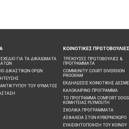
Α
ΚΟΙΝΟΤΙΚΈΣ ΠΡΩΤΟΒΟΥΛΊΕ
ΣΧΈΔΙΟ ΓΙΑ ΤΑ ΔΙΚΑΙΏΜΑΤΑ
ΤΡΈΧΟΥΣΕΣ ΠΡΩΤΟΒΟΥΛΊΕΣ &
ΜΆΤΩΝ
ΠΡΟΓΡΆΜΜΑΤΑ
ΙΟ ΔΙΚΑΣΤΙΚΏΝ ΌΡΩΝ
COMMUNITY COURT DIVERSION
PROGRAM
ΛΉΤΕΥΣΗΣ
ΕΚΔΗΛΏΣΕΙΣ ΚΟΙΝΟΤΙΚΉΣ ΔΈΣΜ
ΑΝΤΙΚΤΎΠΟΥ ΤΟΥ ΘΎΜΑΤΟΣ
ΚΑΛΟΚΑΙΡΙΝΌ ΠΡΌΓΡΑΜΜΑ
ΆΣΤΑΣΗ
ΤΟ ΠΡΌΓΡΑΜΜΑ COMFORT DOGS
ΚΟΜΗΤΕΊΑΣ PLYMOUTH
ΣΧΟΛΙΚΆ ΠΡΟΓΡΆΜΜΑΤΑ
ΑΣΦΆΛΕΙΑ ΣΤΟΝ ΚΥΒΕΡΝΟΧΏΡΟ
ΕΥΑΙΣΘΗΤΟΠΟΊΗΣΗ ΤΟΥ ΚΟΙΝΟΎ