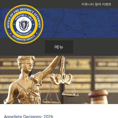
콘
커뮤니티 참여 이벤트
텐
츠
로
건
너
뛰
메뉴
기
Appellate Decisions- 2026