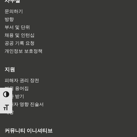
사무실
문의하기
방향
부서 및 단위
채용 및 인턴십
공공 기록 요청
개인정보 보호정책
지원
피해자 권리 장전
법원 용어집
TOGGLE HIGH CONTRAST
소환 받기
피해자 영향 진술서
TOGGLE FONT SIZE
배상
커뮤니티 이니셔티브