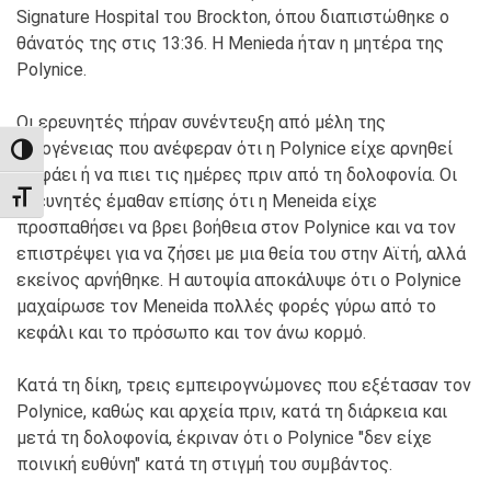
Signature Hospital του Brockton, όπου διαπιστώθηκε ο
θάνατός της στις 13:36. Η Menieda ήταν η μητέρα της
Polynice.
Οι ερευνητές πήραν συνέντευξη από μέλη της
οικογένειας που ανέφεραν ότι η Polynice είχε αρνηθεί
TOGGLE HIGH CONTRAST
να φάει ή να πιει τις ημέρες πριν από τη δολοφονία. Οι
TOGGLE FONT SIZE
ερευνητές έμαθαν επίσης ότι η Meneida είχε
προσπαθήσει να βρει βοήθεια στον Polynice και να τον
επιστρέψει για να ζήσει με μια θεία του στην Αϊτή, αλλά
εκείνος αρνήθηκε. Η αυτοψία αποκάλυψε ότι ο Polynice
μαχαίρωσε τον Meneida πολλές φορές γύρω από το
κεφάλι και το πρόσωπο και τον άνω κορμό.
Κατά τη δίκη, τρεις εμπειρογνώμονες που εξέτασαν τον
Polynice, καθώς και αρχεία πριν, κατά τη διάρκεια και
μετά τη δολοφονία, έκριναν ότι ο Polynice "δεν είχε
ποινική ευθύνη" κατά τη στιγμή του συμβάντος.