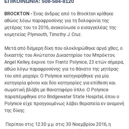
ΕΠΙΚΟΙΝΩΝΊΑ: 508-584-8120
BROCKTON -
Ένας άνδρας από το Brockton κρίθηκε
αθώος λόγω παραφροσύνης για τη δολοφονία της
μητέρας του το 2016, ανακοίνωσε ο εισαγγελέας της
κομητείας Plymouth, Timothy J. Cruz.
Μετά από διήμερη δίκη που ολοκληρώθηκε αργά χθες, ο
δικαστής του Ανώτατου Δικαστηρίου του Μπρόκτον,
Angel Kelley, έκρινε τον Frantz Polynice, 23 ετών σήμερα,
αθώο λόγω παραφροσύνης για το θάνατο της μητέρας
του από μαχαίρι. Ο Polynice κατηγορήθηκε για μία
κατηγορία φόνου και δύο κατηγορίες για επίθεση και
σωματική βλάβη με θανατηφόρο όπλο. Ο Polynice
παραπέμφθηκε στο Bridgewater State Hospital, όπου ο
Polynice είχε προηγουμένως λάβει θεραπεία εν αναμονή
της δίκης.
Περίπου στις 12:30 μ.μ. στις 30 Νοεμβρίου 2016, η