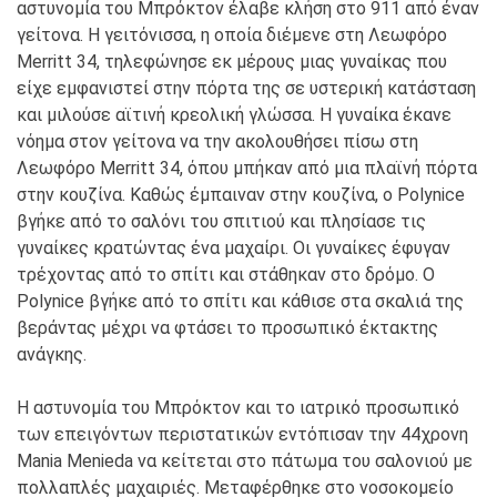
αστυνομία του Μπρόκτον έλαβε κλήση στο 911 από έναν
γείτονα. Η γειτόνισσα, η οποία διέμενε στη Λεωφόρο
Merritt 34, τηλεφώνησε εκ μέρους μιας γυναίκας που
είχε εμφανιστεί στην πόρτα της σε υστερική κατάσταση
και μιλούσε αϊτινή κρεολική γλώσσα. Η γυναίκα έκανε
νόημα στον γείτονα να την ακολουθήσει πίσω στη
Λεωφόρο Merritt 34, όπου μπήκαν από μια πλαϊνή πόρτα
στην κουζίνα. Καθώς έμπαιναν στην κουζίνα, ο Polynice
βγήκε από το σαλόνι του σπιτιού και πλησίασε τις
γυναίκες κρατώντας ένα μαχαίρι. Οι γυναίκες έφυγαν
τρέχοντας από το σπίτι και στάθηκαν στο δρόμο. Ο
Polynice βγήκε από το σπίτι και κάθισε στα σκαλιά της
βεράντας μέχρι να φτάσει το προσωπικό έκτακτης
ανάγκης.
Η αστυνομία του Μπρόκτον και το ιατρικό προσωπικό
των επειγόντων περιστατικών εντόπισαν την 44χρονη
Mania Menieda να κείτεται στο πάτωμα του σαλονιού με
πολλαπλές μαχαιριές. Μεταφέρθηκε στο νοσοκομείο