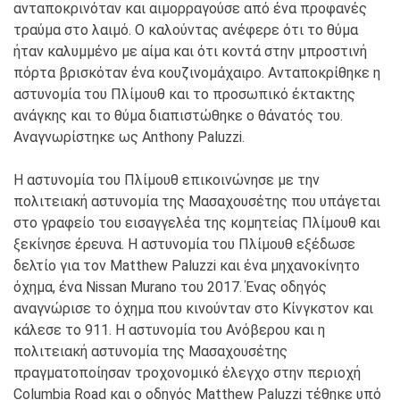
ανταποκρινόταν και αιμορραγούσε από ένα προφανές
τραύμα στο λαιμό. Ο καλούντας ανέφερε ότι το θύμα
ήταν καλυμμένο με αίμα και ότι κοντά στην μπροστινή
πόρτα βρισκόταν ένα κουζινομάχαιρο. Ανταποκρίθηκε η
αστυνομία του Πλίμουθ και το προσωπικό έκτακτης
ανάγκης και το θύμα διαπιστώθηκε ο θάνατός του.
Αναγνωρίστηκε ως Anthony Paluzzi.
Η αστυνομία του Πλίμουθ επικοινώνησε με την
πολιτειακή αστυνομία της Μασαχουσέτης που υπάγεται
στο γραφείο του εισαγγελέα της κομητείας Πλίμουθ και
ξεκίνησε έρευνα. Η αστυνομία του Πλίμουθ εξέδωσε
δελτίο για τον Matthew Paluzzi και ένα μηχανοκίνητο
όχημα, ένα Nissan Murano του 2017. Ένας οδηγός
αναγνώρισε το όχημα που κινούνταν στο Κίνγκστον και
κάλεσε το 911. Η αστυνομία του Ανόβερου και η
πολιτειακή αστυνομία της Μασαχουσέτης
πραγματοποίησαν τροχονομικό έλεγχο στην περιοχή
Columbia Road και ο οδηγός Matthew Paluzzi τέθηκε υπό