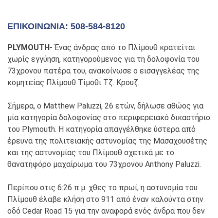
ΕΠΙΚΟΙΝΩΝΊΑ: 508-584-8120
PLYMOUTH-
Ένας άνδρας από το Πλίμουθ κρατείται
χωρίς εγγύηση, κατηγορούμενος για τη δολοφονία του
73χρονου πατέρα του, ανακοίνωσε ο εισαγγελέας της
κομητείας Πλίμουθ Τίμοθι Τζ. Κρουζ.
Σήμερα, ο Matthew Paluzzi, 26 ετών, δήλωσε αθώος για
μία κατηγορία δολοφονίας στο περιφερειακό δικαστήριο
του Plymouth. Η κατηγορία απαγγέλθηκε ύστερα από
έρευνα της πολιτειακής αστυνομίας της Μασαχουσέτης
και της αστυνομίας του Πλίμουθ σχετικά με το
θανατηφόρο μαχαίρωμα του 73χρονου Anthony Paluzzi.
Περίπου στις 6:26 π.μ. χθες το πρωί, η αστυνομία του
Πλίμουθ έλαβε κλήση στο 911 από έναν καλούντα στην
οδό Cedar Road 15 για την αναφορά ενός άνδρα που δεν