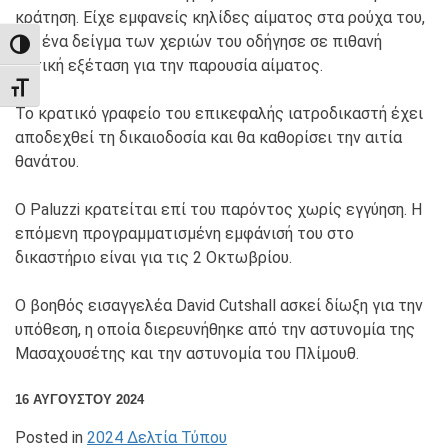
κράτηση. Είχε εμφανείς κηλίδες αίματος στα ρούχα του,
και ένα δείγμα των χεριών του οδήγησε σε πιθανή
TOGGLE HIGH CONTRAST
θετική εξέταση για την παρουσία αίματος.
TOGGLE FONT SIZE
Το κρατικό γραφείο του επικεφαλής ιατροδικαστή έχει
αποδεχθεί τη δικαιοδοσία και θα καθορίσει την αιτία
θανάτου.
Ο Paluzzi κρατείται επί του παρόντος χωρίς εγγύηση. Η
επόμενη προγραμματισμένη εμφάνισή του στο
δικαστήριο είναι για τις 2 Οκτωβρίου.
Ο βοηθός εισαγγελέα David Cutshall ασκεί δίωξη για την
υπόθεση, η οποία διερευνήθηκε από την αστυνομία της
Μασαχουσέτης και την αστυνομία του Πλίμουθ.
16 ΑΥΓΟΎΣΤΟΥ 2024
Posted in
2024 Δελτία Τύπου