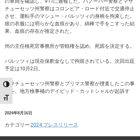
の車両を確認し、911に通報した。ハノーバー警察とマサ
チューセッツ州警察はコロンビア・ロード付近で交通停止
させ、運転手のマシュー・パルッツィの身柄を拘束した。
彼の衣服には明らかな血痕があり、綿棒で手をこすった結
果、血痕の存在が推定された。
州の主任検死官事務所が管轄権を認め、死因を決定する。
パルッツィは現在保釈金なしで拘留されている。次回出廷
予定は10月2日。
マサチューセッツ州警察とプリマス警察が捜査したこの事
TOGGLE HIGH CONTRAST
件を、地方検事補のデイビッド・カットシャルが起訴す
る。
TOGGLE FONT SIZE
2024年8月16日
カテゴリー:
2024 プレスリリース