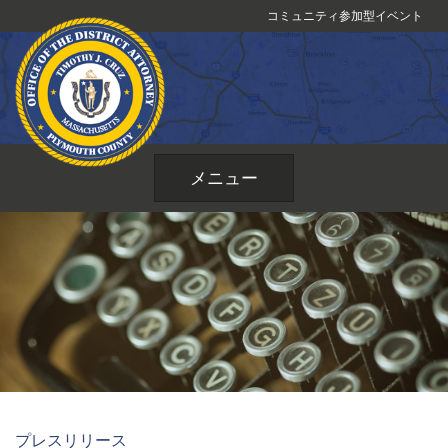
コ
コミュニティ参加型イベント
ン
テ
ン
ツ
へ
ス
メニュー
キ
ッ
プ
プレスリリース