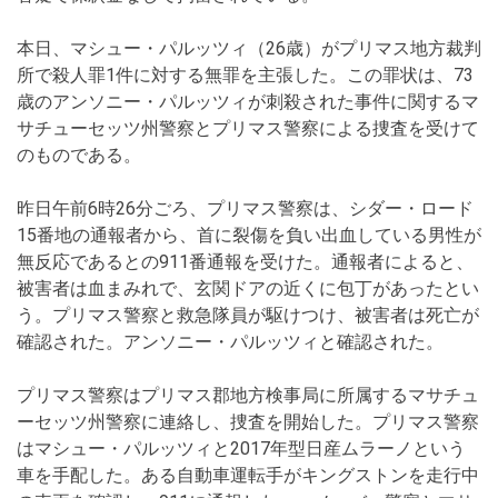
本日、マシュー・パルッツィ（26歳）がプリマス地方裁判
所で殺人罪1件に対する無罪を主張した。この罪状は、73
歳のアンソニー・パルッツィが刺殺された事件に関するマ
サチューセッツ州警察とプリマス警察による捜査を受けて
のものである。
昨日午前6時26分ごろ、プリマス警察は、シダー・ロード
15番地の通報者から、首に裂傷を負い出血している男性が
無反応であるとの911番通報を受けた。通報者によると、
被害者は血まみれで、玄関ドアの近くに包丁があったとい
う。プリマス警察と救急隊員が駆けつけ、被害者は死亡が
確認された。アンソニー・パルッツィと確認された。
プリマス警察はプリマス郡地方検事局に所属するマサチュ
ーセッツ州警察に連絡し、捜査を開始した。プリマス警察
はマシュー・パルッツィと2017年型日産ムラーノという
車を手配した。ある自動車運転手がキングストンを走行中