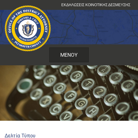
Μετάβαση
ΕΚΔΗΛΏΣΕΙΣ ΚΟΙΝΟΤΙΚΉΣ ΔΈΣΜΕΥΣΗΣ
στο
περιεχόμενο
ΜΕΝΟΎ
Δελτία Τύπου