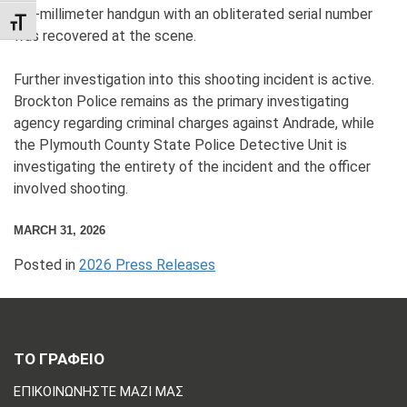
A 9-millimeter handgun with an obliterated serial number
TOGGLE FONT SIZE
was recovered at the scene.
Further investigation into this shooting incident is active.
Brockton Police remains as the primary investigating
agency regarding criminal charges against Andrade, while
the Plymouth County State Police Detective Unit is
investigating the entirety of the incident and the officer
involved shooting.
MARCH 31, 2026
Posted in
2026 Press Releases
ΤΟ ΓΡΑΦΕΙΟ
ΕΠΙΚΟΙΝΩΝΗΣΤΕ ΜΑΖΙ ΜΑΣ