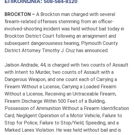
ΕΠΙΚΟΙΝΩΝΊΑ: 508-584-8120
BROCKTON –
A Brockton man charged with several
firearm-related offenses stemming from an officer-
involved-shooting incident was held without bail today in
Brockton District Court following an arraignment and
subsequent dangerousness hearing, Plymouth County
District Attorney Timothy J. Cruz has announced.
Jailson Andrade, 44, is charged with two counts of Assault
with Intent to Murder, two counts of Assault with a
Dangerous Weapon, and one count each of Carrying a
Firearm Without a License, Carrying a Loaded Firearm
Without a License, Receiving an Untraceable Firearm,
Firearm Discharge Within 500 Feet of a Building,
Possession of Ammunition Without a Firearm Identification
Card, Negligent Operation of a Motor Vehicle, Failure to
Stop for Police, Failure to Stop/Yield, Speeding, and a
Marked Lanes Violation. He was held without bail and is