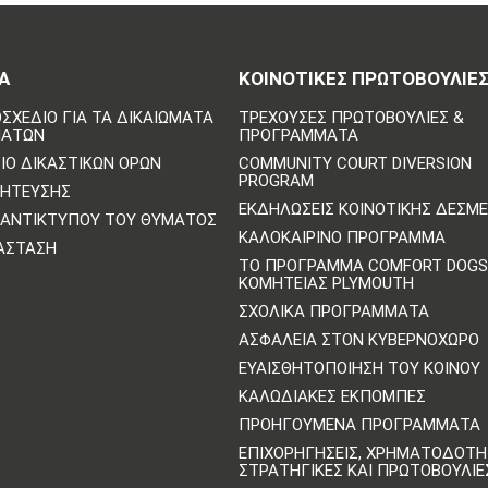
Α
ΚΟΙΝΟΤΙΚΈΣ ΠΡΩΤΟΒΟΥΛΊΕ
ΣΧΈΔΙΟ ΓΙΑ ΤΑ ΔΙΚΑΙΏΜΑΤΑ
ΤΡΈΧΟΥΣΕΣ ΠΡΩΤΟΒΟΥΛΊΕΣ &
ΜΆΤΩΝ
ΠΡΟΓΡΆΜΜΑΤΑ
ΙΟ ΔΙΚΑΣΤΙΚΏΝ ΌΡΩΝ
COMMUNITY COURT DIVERSION
PROGRAM
ΛΉΤΕΥΣΗΣ
ΕΚΔΗΛΏΣΕΙΣ ΚΟΙΝΟΤΙΚΉΣ ΔΈΣΜ
ΑΝΤΙΚΤΎΠΟΥ ΤΟΥ ΘΎΜΑΤΟΣ
ΚΑΛΟΚΑΙΡΙΝΌ ΠΡΌΓΡΑΜΜΑ
ΆΣΤΑΣΗ
ΤΟ ΠΡΌΓΡΑΜΜΑ COMFORT DOGS
ΚΟΜΗΤΕΊΑΣ PLYMOUTH
ΣΧΟΛΙΚΆ ΠΡΟΓΡΆΜΜΑΤΑ
ΑΣΦΆΛΕΙΑ ΣΤΟΝ ΚΥΒΕΡΝΟΧΏΡΟ
ΕΥΑΙΣΘΗΤΟΠΟΊΗΣΗ ΤΟΥ ΚΟΙΝΟΎ
ΚΑΛΩΔΙΑΚΈΣ ΕΚΠΟΜΠΈΣ
ΠΡΟΗΓΟΎΜΕΝΑ ΠΡΟΓΡΆΜΜΑΤΑ
ΕΠΙΧΟΡΗΓΉΣΕΙΣ, ΧΡΗΜΑΤΟΔΌΤΗ
ΣΤΡΑΤΗΓΙΚΈΣ ΚΑΙ ΠΡΩΤΟΒΟΥΛΊΕ