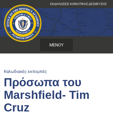
Μετάβαση
ΕΚΔΗΛΏΣΕΙΣ ΚΟΙΝΟΤΙΚΉΣ ΔΈΣΜΕΥΣΗΣ
στο
περιεχόμενο
ΜΕΝΟΎ
Καλωδιακές εκπομπές
Πρόσωπα του
Marshfield- Tim
Cruz