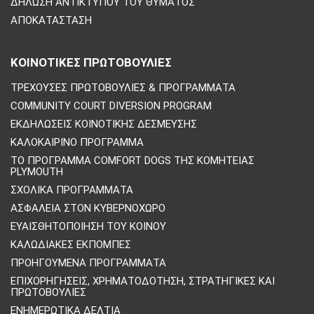
ΔΉΛΩΣΗ ΑΝΤΙΚΤΎΠΟΥ ΤΟΥ ΘΎΜΑΤΟΣ
ΑΠΟΚΑΤΆΣΤΑΣΗ
ΚΟΙΝΟΤΙΚΈΣ ΠΡΩΤΟΒΟΥΛΊΕΣ
ΤΡΈΧΟΥΣΕΣ ΠΡΩΤΟΒΟΥΛΊΕΣ & ΠΡΟΓΡΆΜΜΑΤΑ
COMMUNITY COURT DIVERSION PROGRAM
ΕΚΔΗΛΏΣΕΙΣ ΚΟΙΝΟΤΙΚΉΣ ΔΈΣΜΕΥΣΗΣ
ΚΑΛΟΚΑΙΡΙΝΌ ΠΡΌΓΡΑΜΜΑ
ΤΟ ΠΡΌΓΡΑΜΜΑ COMFORT DOGS ΤΗΣ ΚΟΜΗΤΕΊΑΣ
PLYMOUTH
ΣΧΟΛΙΚΆ ΠΡΟΓΡΆΜΜΑΤΑ
ΑΣΦΆΛΕΙΑ ΣΤΟΝ ΚΥΒΕΡΝΟΧΏΡΟ
ΕΥΑΙΣΘΗΤΟΠΟΊΗΣΗ ΤΟΥ ΚΟΙΝΟΎ
ΚΑΛΩΔΙΑΚΈΣ ΕΚΠΟΜΠΈΣ
ΠΡΟΗΓΟΎΜΕΝΑ ΠΡΟΓΡΆΜΜΑΤΑ
ΕΠΙΧΟΡΗΓΉΣΕΙΣ, ΧΡΗΜΑΤΟΔΌΤΗΣΗ, ΣΤΡΑΤΗΓΙΚΈΣ ΚΑΙ
ΠΡΩΤΟΒΟΥΛΊΕΣ
ΕΝΗΜΕΡΩΤΙΚΆ ΔΕΛΤΊΑ