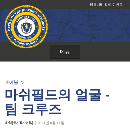
콘
커뮤니티 참여 이벤트
텐
츠
로
건
너
뛰
메뉴
기
케이블 쇼
마쉬필드의 얼굴 -
팀 크루즈
바바라 파허티
|
2021년 6월 11일