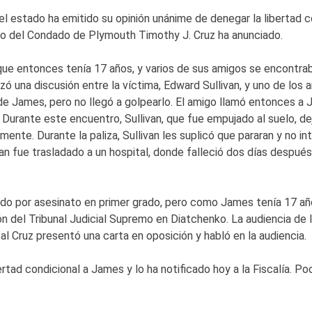
el estado ha emitido su opinión unánime de denegar la libertad c
ito del Condado de Plymouth Timothy J. Cruz ha anunciado.
ntonces tenía 17 años, y varios de sus amigos se encontraba
zó una discusión entre la víctima, Edward Sullivan, y uno de los
o de James, pero no llegó a golpearlo. El amigo llamó entonces a 
n. Durante este encuentro, Sullivan, que fue empujado al suelo, d
ente. Durante la paliza, Sullivan les suplicó que pararan y no i
van fue trasladado a un hospital, donde falleció dos días después
or asesinato en primer grado, pero como James tenía 17 años
sión del Tribunal Judicial Supremo en Diatchenko. La audiencia de
cal Cruz presentó una carta en oposición y habló en la audiencia.
tad condicional a James y lo ha notificado hoy a la Fiscalía. Pod