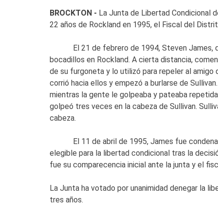
BROCKTON -
La Junta de Libertad Condicional d
22 años de Rockland en 1995, el Fiscal del Distr
El 21 de febrero de 1994, Steven James, que e
bocadillos en Rockland. A cierta distancia, comen
de su furgoneta y lo utilizó para repeler al amig
corrió hacia ellos y empezó a burlarse de Sulliva
mientras la gente le golpeaba y pateaba repetidam
golpeó tres veces en la cabeza de Sullivan. Sulli
cabeza.
El 11 de abril de 1995, James fue condenado p
elegible para la libertad condicional tras la deci
fue su comparecencia inicial ante la junta y el fis
La Junta ha votado por unanimidad denegar la liber
tres años.