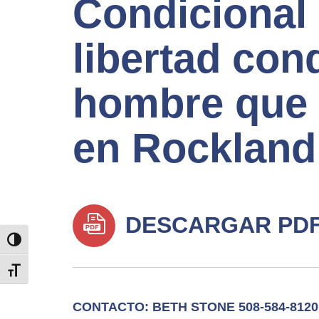
Condicional 
libertad con
hombre que 
en Rockland
DESCARGAR PD
TOGGLE HIGH CONTRAST
TOGGLE FONT SIZE
CONTACTO: BETH STONE 508-584-8120