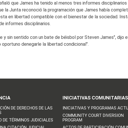
señaló que James ha tenido al menos tres informes disciplinario
que la Junta reconoció la programación que James había comple
uesta en libertad compatible con el bienestar de la sociedad. I
e informes disciplinarios.
in sentido con un bate de béisbol por Steven James", dijo el 
 oportuno denegarle la libertad condicional".
NCIA
INICIATIVAS COMUNITARIAS
CIÓN DE DERECHOS DE LAS
INICIATIVAS Y PROGRAMAS ACT
S
COMMUNITY COURT DIVERSION
O DE TÉRMINOS JUDICIALES
PROGRAM
UNA CITACIÓN JUDICIAL
ACTOS DE PARTICIPACIÓN COMU