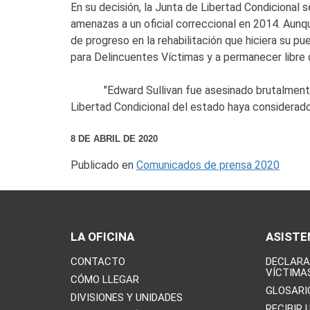
En su decisión, la Junta de Libertad Condicional 
amenazas a un oficial correccional en 2014. Aun
de progreso en la rehabilitación que hiciera su p
para Delincuentes Víctimas y a permanecer libre d
"Edward Sullivan fue asesinado brutalmente y s
Libertad Condicional del estado haya considerado
8 DE ABRIL DE 2020
Publicado en
Comunicados de prensa 2020
LA OFICINA
ASISTE
CONTACTO
DECLARA
VÍCTIMA
CÓMO LLEGAR
GLOSARI
DIVISIONES Y UNIDADES
RECIBIR 