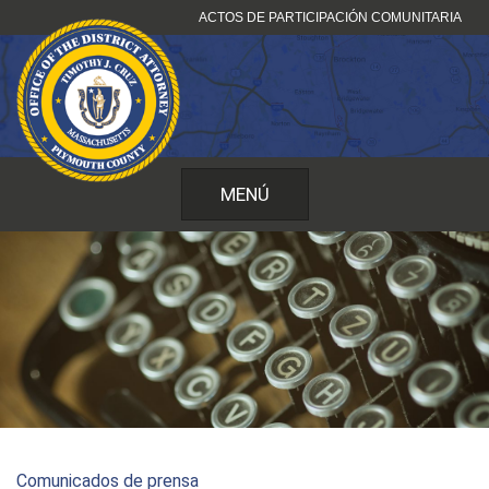
Ir
ACTOS DE PARTICIPACIÓN COMUNITARIA
al
contenido
MENÚ
Comunicados de prensa