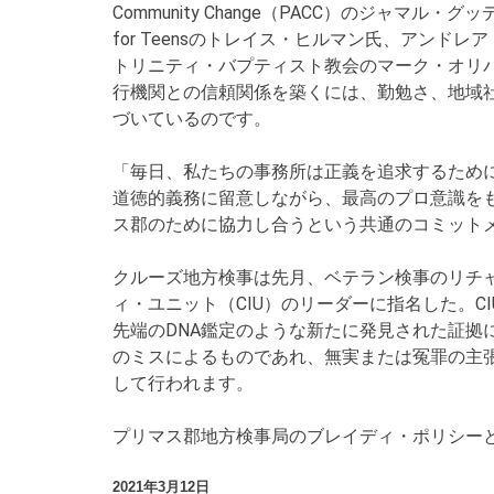
Community Change（PACC）のジャマル・グッディング
for Teensのトレイス・ヒルマン氏、アンドレア・
トリニティ・バプティスト教会のマーク・オリバー牧師、
行機関との信頼関係を築くには、勤勉さ、地域社会
づいているのです。
「毎日、私たちの事務所は正義を追求するため
道徳的義務に留意しながら、最高のプロ意識を
ス郡のために協力し合うという共通のコミット
クルーズ地方検事は先月、ベテラン検事のリチ
ィ・ユニット（CIU）のリーダーに指名した。
先端のDNA鑑定のような新たに発見された証
のミスによるものであれ、無実または冤罪の主
して行われます。
プリマス郡地方検事局のブレイディ・ポリシーと、
2021年3月12日