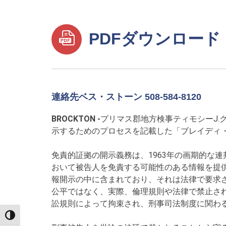
PDFダウンロード
連絡先ベス・ストーン 508-584-8120
BROCKTON -
プリマス郡地方検事ティモシーJ
示するためのプロセスを記載した「ブレイディ
免責的証拠の開示義務は、1963年の画期的な
おいて被告人を免責する可能性のある情報を提
報開示の中に含まれており、それは法律で要求
公平ではなく、実際、倫理規則や法律で禁止さ
訟規則によって拘束され、刑事司法制度に関わ
TOGGLE HIGH CONTRAST