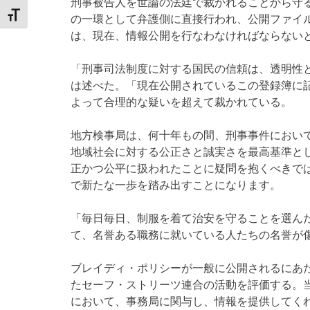
刑事被告人を世論の法廷で裁かれることから守
TOGGLE FONT SIZE
の一環として弁護側に直接行われ、公開ファイ
は、現在、情報公開を行なわなければならない
「刑事司法制度に対する国民の信頼は、透明性
は述べた。「現在公開されているこの登録簿に
よって合理的な疑いを超えて裁かれている。
地方検事局は、何十年もの間、刑事事件におい
地域社会に対する公正さと誠実さを最高基準と
正かつ公平に扱われたことに疑問を抱くべきで
で新たな一歩を踏み出すことになります。
「毎日毎日、制服を着て治安を守ることを選ん
て、名誉ある職務に就いている人たちの名誉が
ブレイディ・ポリシーが一般に公開されるにあ
たセーフ・ストリーツ連合の活動を評価する。
において、事務局に関与し、情報を提供してくれた献身的な