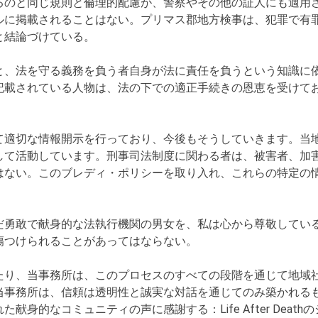
るのと同じ規則と倫理的配慮が、警察やその他の証人にも適用
ルに掲載されることはない。プリマス郡地方検事は、犯罪で有
と結論づけている。
と、法を守る義務を負う者自身が法に責任を負うという知識に
記載されている人物は、法の下での適正手続きの恩恵を受けて
て適切な情報開示を行っており、今後もそうしていきます。当
して活動しています。刑事司法制度に関わる者は、被害者、加
はない。このブレディ・ポリシーを取り入れ、これらの特定の
だ勇敢で献身的な法執行機関の男女を、私は心から尊敬してい
傷つけられることがあってはならない。
たり、当事務所は、このプロセスのすべての段階を通じて地域
当事務所は、信頼は透明性と誠実な対話を通じてのみ築かれる
コミュニティの声に感謝する：Life After Deathのシャロ