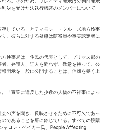
される。そのため、ブレイディ開示は公判前開示
罪判決を受けた法執行機関のメンバーについて
依存している」とティモシー・クルーズ地方検事
おり、彼らに対する疑惑は陪審員や事実認定者に
地方検事局は、住民の代表として、プリマス郡の
害者、弁護人、証人を問わず、敬意を持って、公
情報開示を一般に公開することは、信頼を築く上
る。「宣誓に違反した少数の人物の不祥事によっ
社会の声を聞き、反映させるために不可欠であっ
ものであることを肝に銘じている。すべての段階
ン・ベイカー氏、People Affecting