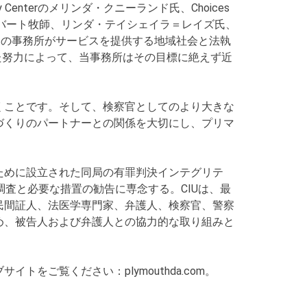
Family Centerのメリンダ・クニーランド氏、Choices
イケル・ギルバート牧師、リンダ・テイシェイラ＝レイズ氏、
数。私たちの事務所がサービスを提供する地域社会と法執
うした努力によって、当事務所はその目標に絶えず近
くことです。そして、検察官としてのより大きな
づくりのパートナーとの関係を大切にし、プリマ
ために設立された同局の有罪判決インテグリテ
調査と必要な措置の勧告に専念する。CIUは、最
民間証人、法医学専門家、弁護人、検察官、警察
め、被告人および弁護人との協力的な取り組みと
ご覧ください：plymouthda.com。