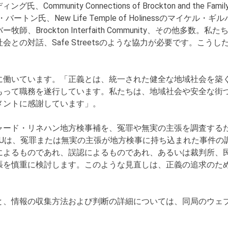
氏、Community Connections of Brockton and the 
バートン氏、New Life Temple of Holinessのマ
Brockton Interfaith Community、その他多
との対話、Safe Streetsのような協力が必要です。こ
に働いています。「正義とは、統一された健全な地域社会を築
もって職務を遂行しています。私たちは、地域社会や安全な街
メントに感謝しています」。
ャード・リネハン地方検事補を、冤罪や無実の主張を調査する
CIUは、冤罪または無実の主張が地方検事に持ち込まれた事件の
拠によるものであれ、誤認によるものであれ、あるいは裁判所、
張を慎重に検討します。このような見直しは、正義の追求のた
情報の収集方法および判断の詳細については、同局のウェブサイトを