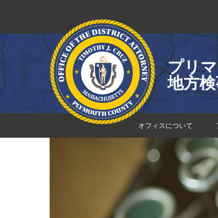
コ
ン
テ
ン
ツ
プリマ
へ
ス
地方検
キ
ッ
プ
オフィスについて