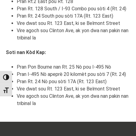
Pran Rt.2 East pou Rt. 128
Pran Rt. 128 South / I-93 Combo pou sòti 4 (Rt. 24)
Pran Rt. 24 South pou sòti 17A (Rt. 123 East)
Vire dwat sou Rt. 123 East, ki se Belmont Street
Vire agoch sou Clinton Ave, ak yon dwa nan pakin nan
tribinal la
Soti nan Kòd Kap:
Pran Pon Bourne nan Rt. 25 Nò pou I-495 Nò
Pran I-495 Nò apeprè 20 kilomèt pou sòti 7 (Rt. 24)
TOGGLE HIGH CONTRAST
Pran Rt. 24 Nò pou sòti 17A (Rt. 123 East)
Vire dwat sou Rt. 123 East, ki se Belmont Street
TOGGLE FONT SIZE
Vire agoch sou Clinton Ave, ak yon dwa nan pakin nan
tribinal la