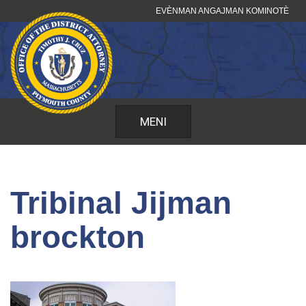
Sote
EVÈNMAN ANGAJMAN KOMINOTÈ
kontni
MENI
Tribinal Jijman
brockton