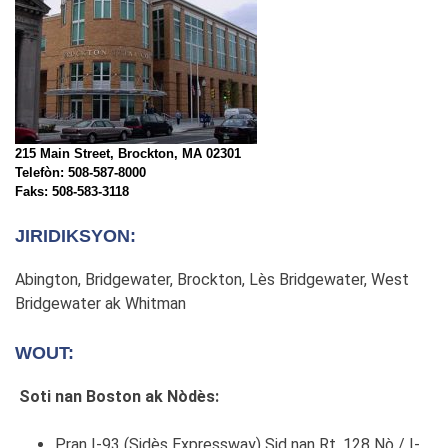
215 Main Street, Brockton, MA 02301
Telefòn: 508-587-8000
Faks: 508-583-3118
JIRIDIKSYON:
Abington, Bridgewater, Brockton, Lès Bridgewater, West
Bridgewater ak Whitman
WOUT:
Soti nan Boston ak Nòdès:
Pran I-93 (Sidès Expressway) Sid nan Rt. 128 Nò / I-