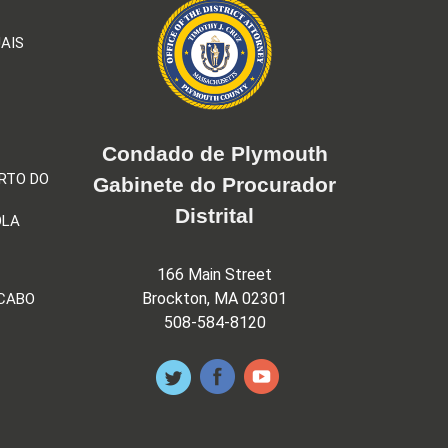
AIS
Condado de Plymouth
RTO DO
Gabinete do Procurador
Distrital
OLA
166 Main Street
Brockton, MA 02301
 CABO
508-584-8120