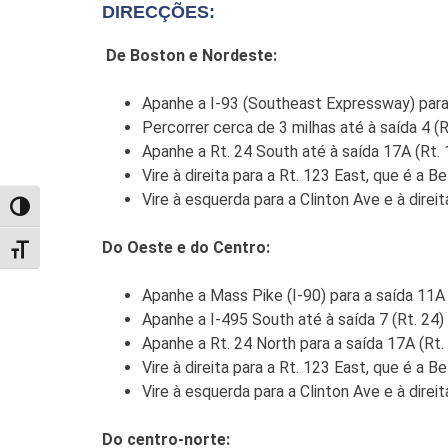
DIRECÇÕES:
De Boston e Nordeste:
Apanhe a I-93 (Southeast Expressway) para
Percorrer cerca de 3 milhas até à saída 4 (R
Apanhe a Rt. 24 South até à saída 17A (Rt. 
Vire à direita para a Rt. 123 East, que é a 
Vire à esquerda para a Clinton Ave e à dire
TOGGLE HIGH CONTRAST
Do Oeste e do Centro:
TOGGLE FONT SIZE
Apanhe a Mass Pike (I-90) para a saída 11A 
Apanhe a I-495 South até à saída 7 (Rt. 24)
Apanhe a Rt. 24 North para a saída 17A (Rt.
Vire à direita para a Rt. 123 East, que é a 
Vire à esquerda para a Clinton Ave e à dire
Do centro-norte: