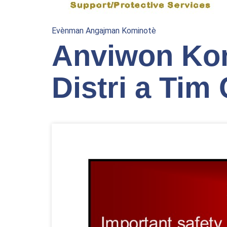
Evènman Angajman Kominotè
Anviwon Kon
Distri a Tim