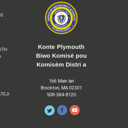
YO
Konte Plymouth
UTH
Biwo Komisè pou
O
Komisèm Distri a
166 Main lari
Brockton, MA 02301
TEJI
508-584-8120