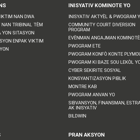
NS
INISYATIV KOMINOTE YO
IKTIM NAN DWA
INISYATIV AKTYÈL & PWOGRAM 
 NAN TRIBINAL TÈM
COMMUNITY COURT DIVERSION
PROGRAM
 YON SITASYON
EVÈNMAN ANGAJMAN KOMINOTÈ
SYON ENPAK VIKTIM
PWOGRAM ETE
SYON
PWOGRAM KONFÒ KONTE PLYMO
PWOGRAM KI BAZE SOU LEKÒL Y
CYBER SEKIRITE SOSYAL
KONSYANTIZASYON PIBLIK
MONTRE KAB
PWOGRAM ANVAN YO
SIBVANSYON, FINANSMAN, ESTRA
AK INISYATIV
BILDWIN
S
PRAN AKSYON