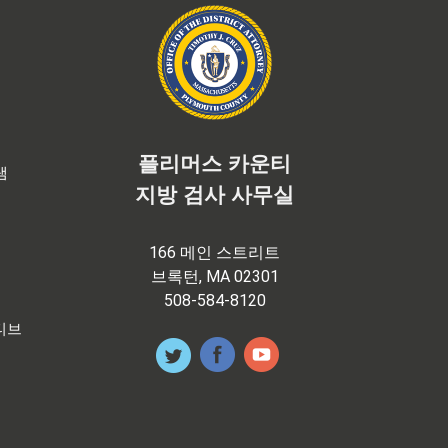
플리머스 카운티
램
지방 검사 사무실
166 메인 스트리트
브록턴, MA 02301
508-584-8120
티브