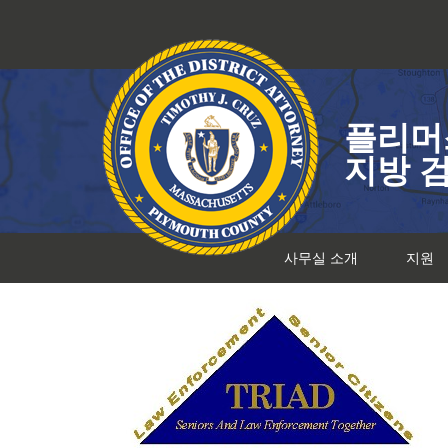
콘
텐
츠
로
건
플리머
너
뛰
지방 
기
사무실 소개
지원