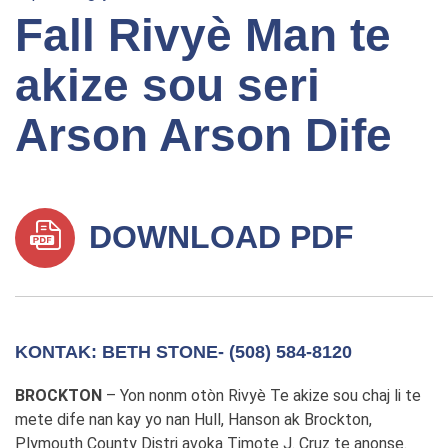
Fall Rivyè Man te
akize sou seri
Arson Arson Dife
DOWNLOAD PDF
KONTAK: BETH STONE- (508) 584-8120
BROCKTON
– Yon nonm otòn Rivyè Te akize sou chaj li te
mete dife nan kay yo nan Hull, Hanson ak Brockton,
Plymouth County Distri avoka Timote J. Cruz te anonse.