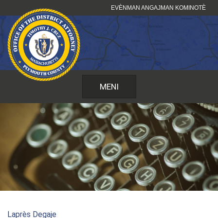
Sote
EVÈNMAN ANGAJMAN KOMINOTÈ
kontni
MENI
Laprès Degaje