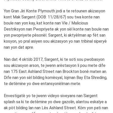
Yon Gran Jiri Konte Plymouth jodi a te retounen akizasyon
kont Mak Sargent (DOB: 11/28/67) sou twa konte nan
boule nan yon kay, kat konte nan Vle / Malicious
Destriksyon nan Pwopriyete ak yon sèl konte nan boule nan
yon pwopriyete pèsonèl. Sargent, ki aktyèlman ap fèt san
kosyon, yo pral asiyen sou akizasyon yo nan tribinal siperyè
nan yon dat apre.
Nan dat 4 oktòb 2017, Sargent, ki te soti sou pwobasyon
sou akizasyon arson, te jwenn arèstasyon li pou mete dife
nan 175 East Ashland Street nan Brockton bonè maten an.
Dife nan yon sèl bilding komèsyal, lojman Bay Eta Shreding,
te detèmine yo dwe entansyonèlman mete.
Envestigatè yo te jwenn videyo siveyans nan Sargent
splash sa ki te detèmine yo dwe gazolin, alantou eskalye a
ak pòt bilding lan nan Lès Ashland Street. Kòm yon pati nan