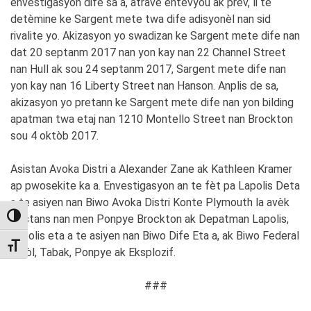
envestigasyon dife sa a, atravè entèvyou ak prèv, li te
detèmine ke Sargent mete twa dife adisyonèl nan sid
rivalite yo. Akizasyon yo swadizan ke Sargent mete dife nan
dat 20 septanm 2017 nan yon kay nan 22 Channel Street
nan Hull ak sou 24 septanm 2017, Sargent mete dife nan
yon kay nan 16 Liberty Street nan Hanson. Anplis de sa,
akizasyon yo pretann ke Sargent mete dife nan yon bilding
apatman twa etaj nan 1210 Montello Street nan Brockton
sou 4 oktòb 2017.
Asistan Avoka Distri a Alexander Zane ak Kathleen Kramer
ap pwosekite ka a. Envestigasyon an te fèt pa Lapolis Deta
a te asiyen nan Biwo Avoka Distri Konte Plymouth la avèk
asistans nan men Ponpye Brockton ak Depatman Lapolis,
TOGGLE HIGH CONTRAST
Lapolis eta a te asiyen nan Biwo Dife Eta a, ak Biwo Federal
TOGGLE FONT SIZE
Alkòl, Tabak, Ponpye ak Eksplozif.
###