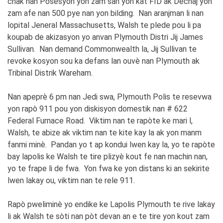
chak nan Posesyon yon zam san yon kat FID ak Dechaj yon
zam afe nan 500 pye nan yon bilding. Nan aranjman li nan
lopital Jeneral Massachusetts, Walsh te plede pou li pa
koupab de akizasyon yo anvan Plymouth Distri Jij James
Sullivan. Nan demand Commonwealth la, Jij Sullivan te
revoke kosyon sou ka defans lan ouvè nan Plymouth ak
Tribinal Distrik Wareham.
Nan apeprè 6 pm nan Jedi swa, Plymouth Polis te resevwa
yon rapò 911 pou yon diskisyon domestik nan # 622
Federal Furnace Road. Viktim nan te rapòte ke mari l,
Walsh, te abize ak viktim nan te kite kay la ak yon manm
fanmi minè. Pandan yo t ap kondui lwen kay la, yo te rapòte
bay lapolis ke Walsh te tire plizyè kout fe nan machin nan,
yo te frape li de fwa. Yon fwa ke yon distans ki an sekirite
lwen lakay ou, viktim nan te rele 911.
Rapò pweliminè yo endike ke Lapolis Plymouth te rive lakay
li ak Walsh te sòti nan pòt devan an e te tire yon kout zam