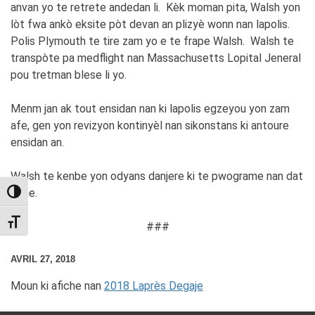
anvan yo te retrete andedan li. Kèk moman pita, Walsh yon
lòt fwa ankò eksite pòt devan an plizyè wonn nan lapolis.
Polis Plymouth te tire zam yo e te frape Walsh. Walsh te
transpòte pa medflight nan Massachusetts Lopital Jeneral
pou tretman blese li yo.
Menm jan ak tout ensidan nan ki lapolis egzeyou yon zam
afe, gen yon revizyon kontinyèl nan sikonstans ki antoure
ensidan an.
Walsh te kenbe yon odyans danjere ki te pwograme nan dat
3 me.
TOGGLE HIGH CONTRAST
TOGGLE FONT SIZE
###
AVRIL 27, 2018
Moun ki afiche nan
2018 Laprès Degaje