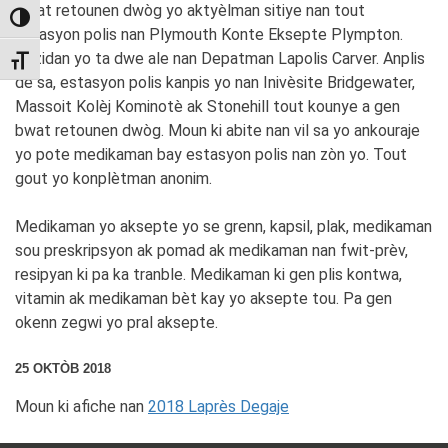
Bwat retounen dwòg yo aktyèlman sitiye nan tout
TOGGLE HIGH CONTRAST
estasyon polis nan Plymouth Konte Eksepte Plympton.
Rezidan yo ta dwe ale nan Depatman Lapolis Carver. Anplis
TOGGLE FONT SIZE
de sa, estasyon polis kanpis yo nan Inivèsite Bridgewater,
Massoit Kolèj Kominotè ak Stonehill tout kounye a gen
bwat retounen dwòg. Moun ki abite nan vil sa yo ankouraje
yo pote medikaman bay estasyon polis nan zòn yo. Tout
gout yo konplètman anonim.
Medikaman yo aksepte yo se grenn, kapsil, plak, medikaman
sou preskripsyon ak pomad ak medikaman nan fwit-prèv,
resipyan ki pa ka tranble. Medikaman ki gen plis kontwa,
vitamin ak medikaman bèt kay yo aksepte tou. Pa gen
okenn zegwi yo pral aksepte.
25 OKTÒB 2018
Moun ki afiche nan
2018 Laprès Degaje