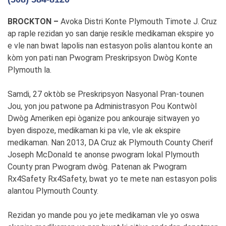
BROCKTON –
Avoka Distri Konte Plymouth Timote J. Cruz
ap raple rezidan yo san danje resikle medikaman ekspire yo
e vle nan bwat lapolis nan estasyon polis alantou konte an
kòm yon pati nan Pwogram Preskripsyon Dwòg Konte
Plymouth la.
Samdi, 27 oktòb se Preskripsyon Nasyonal Pran-tounen
Jou, yon jou patwone pa Administrasyon Pou Kontwòl
Dwòg Ameriken epi òganize pou ankouraje sitwayen yo
byen dispoze, medikaman ki pa vle, vle ak ekspire
medikaman. Nan 2013, DA Cruz ak Plymouth County Cherif
Joseph McDonald te anonse pwogram lokal Plymouth
County pran Pwogram dwòg. Patenan ak Pwogram
Rx4Safety Rx4Safety, bwat yo te mete nan estasyon polis
alantou Plymouth County.
Rezidan yo mande pou yo jete medikaman vle yo oswa