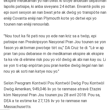
ekspire medikaman yo nan bwat ki sitiye andedan depatman
lapolis patisipe, ki anba siveyans 24 èdtan. Envantè polis yo
epi ouvri sesyon an nan bwat jete ak dwòg yo transpòte nan
enèji Covanta enèji nan Plymouth kote yo detwi epi yo
tounen nan enèji renouvlab.
"Nou tout ka fè pati nou yo ede nan kriz sa a twòp, epi
patisipe nan Preskripsyon Nasyonal Pran Jou tounen se yon
fason yo aktivman pwoteje tèt ou," DA Cruz te di. "Lè w ap
pran tan pou debarase m de medikaman ekspire ak ekspire
ta ka vle di elimine risk pou yo vòl dwòg ak abi nan kay ou. Li
se yon ti etap enpòtan pou pran kenbe dwòg ilegal nan lari
nou yo ak soti nan katye nou yo."
Selon Pwogram Kontwòl Pou Kontwòl Dwòg Pou Kontwòl
Dwòg Ameriken, 949,046 liv yo te ranmase atravè Etazini
kòm Nasyonal Pran Jou tounen jou 28 avril 2018. Pou sa,
DEA a te estime ke 27,126 liv yo te ranmase nan
Massachusetts.