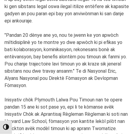
ki gen sibstans legal oswa ilegal itilize entèfere ak kapasite
gadyen an pou paran epi bay yon anviwònman ki san danje
epi ankouraje.
"Pandan 20 dènye ane yo, nou te jwenn ke yon apwòch
miltidisiplinè yo te montre yo dwe apwòch ki pi efikas yo
bati kolaborasyon, kominikasyon, rekonesans bonè ak
entèvansyon, bay benefis alontèm pou timoun ak fanmi yo.
Pou chanje trajectoire lavi timoun yo ak kraze sik jeneral
sibstans nou dwe travay ansanm." Te di Nasyonal Eric,
Alyans Nasyonal pou Direktè Fòmasyon ak Devlopman
Fòmasyon.
Inisyativ chòk Plymouth Lalwa Pou Timoun nan te opere
pandan 15 ane ki sot pase yo, epi li te kòmanse avèk
Inisyativ Chòk ak Aprantisaj Règleman Règleman ki soti nan
Harvard Law School, fòmasyon yon kantite lekòl pilòt nan
TOGGLE HIGH CONTRAST
Brockton avèk modèl timoun ki ap aprann Twomatize.