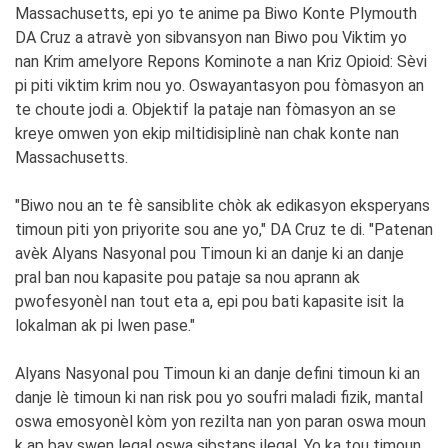
Massachusetts, epi yo te anime pa Biwo Konte Plymouth
DA Cruz a atravè yon sibvansyon nan Biwo pou Viktim yo
nan Krim amelyore Repons Kominote a nan Kriz Opioid: Sèvi
pi piti viktim krim nou yo. Oswayantasyon pou fòmasyon an
te choute jodi a. Objektif la pataje nan fòmasyon an se
kreye omwen yon ekip miltidisiplinè nan chak konte nan
Massachusetts.
"Biwo nou an te fè sansiblite chòk ak edikasyon eksperyans
timoun piti yon priyorite sou ane yo," DA Cruz te di. "Patenan
avèk Alyans Nasyonal pou Timoun ki an danje ki an danje
pral ban nou kapasite pou pataje sa nou aprann ak
pwofesyonèl nan tout eta a, epi pou bati kapasite isit la
lokalman ak pi lwen pase."
Alyans Nasyonal pou Timoun ki an danje defini timoun ki an
danje lè timoun ki nan risk pou yo soufri maladi fizik, mantal
oswa emosyonèl kòm yon rezilta nan yon paran oswa moun
k ap bay swen legal oswa sibstans ilegal. Yo ka tou timoun