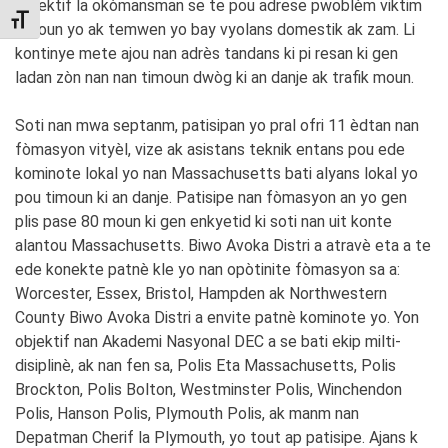
Objektif la okòmansman se te pou adrese pwoblèm viktim
TOGGLE FONT SIZE
timoun yo ak temwen yo bay vyolans domestik ak zam. Li
kontinye mete ajou nan adrès tandans ki pi resan ki gen
ladan zòn nan nan timoun dwòg ki an danje ak trafik moun.
Soti nan mwa septanm, patisipan yo pral ofri 11 èdtan nan
fòmasyon vityèl, vize ak asistans teknik entans pou ede
kominote lokal yo nan Massachusetts bati alyans lokal yo
pou timoun ki an danje. Patisipe nan fòmasyon an yo gen
plis pase 80 moun ki gen enkyetid ki soti nan uit konte
alantou Massachusetts. Biwo Avoka Distri a atravè eta a te
ede konekte patnè kle yo nan opòtinite fòmasyon sa a:
Worcester, Essex, Bristol, Hampden ak Northwestern
County Biwo Avoka Distri a envite patnè kominote yo. Yon
objektif nan Akademi Nasyonal DEC a se bati ekip milti-
disiplinè, ak nan fen sa, Polis Eta Massachusetts, Polis
Brockton, Polis Bolton, Westminster Polis, Winchendon
Polis, Hanson Polis, Plymouth Polis, ak manm nan
Depatman Cherif la Plymouth, yo tout ap patisipe. Ajans k