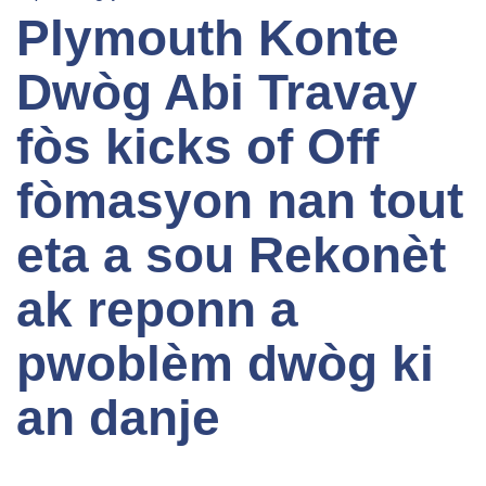
Plymouth Konte
Dwòg Abi Travay
fòs kicks of Off
fòmasyon nan tout
eta a sou Rekonèt
ak reponn a
pwoblèm dwòg ki
an danje