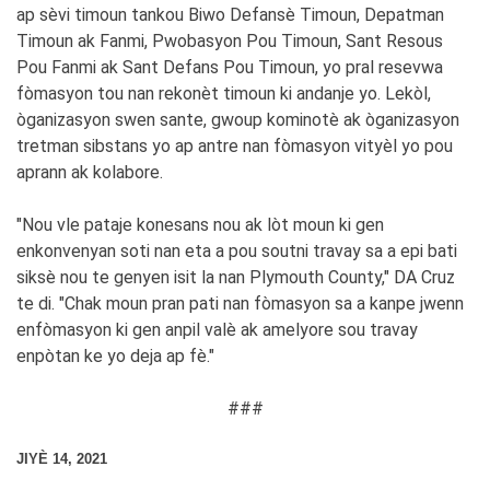
ap sèvi timoun tankou Biwo Defansè Timoun, Depatman
Timoun ak Fanmi, Pwobasyon Pou Timoun, Sant Resous
Pou Fanmi ak Sant Defans Pou Timoun, yo pral resevwa
fòmasyon tou nan rekonèt timoun ki andanje yo. Lekòl,
òganizasyon swen sante, gwoup kominotè ak òganizasyon
tretman sibstans yo ap antre nan fòmasyon vityèl yo pou
aprann ak kolabore.
"Nou vle pataje konesans nou ak lòt moun ki gen
enkonvenyan soti nan eta a pou soutni travay sa a epi bati
siksè nou te genyen isit la nan Plymouth County," DA Cruz
te di. "Chak moun pran pati nan fòmasyon sa a kanpe jwenn
enfòmasyon ki gen anpil valè ak amelyore sou travay
enpòtan ke yo deja ap fè."
###
JIYÈ 14, 2021