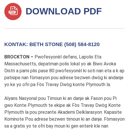
DOWNLOAD PDF
KONTAK: BETH STONE (508) 584-8120
BROCKTON –
Pwofesyonèl defans, Lapolis Eta
Massachusetts, depatman polis lokal yo ak Biwo Avoka
Distri a pami plis pase 80 pwofesyonèl ki soti nan eta a k ap
patisipe nan fòmasyon pou adrese bezwen dwòg ki andanje
yo ke yo ofri pa Fòs Travay Dwòg konte Plymouth la.
Alyans Nasyonal pou Timoun ki an danje ak Fason pou Pi
gwo Konte Plymouth te ekipe ak Fòs Travay Dwòg Konte
Plymouth la pou prezante Akademi Delklarasyon: Kapasite
Kominote Pou adrese bezwen timoun ki an danje. Fòmasyon
sa a gratis yo te ofri bay moun ki gen enterè kle nan