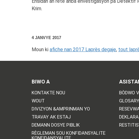
Ensidan an rete anba envestigasyon pa Detektif Po
Krim.
4 JANVYE 2017
Moun ki
afiche nan 2017 Laprès degaje
,
tout lapr
BIWO A
ASISTA
KONTAKTE NOU
BÒDWO V
WOUT
GLOSARY
DIVIZYON &AMPRINMAN YO
RESEVWA
TRAVAY AK ESTAJ
DEKLARA
DEMANN DOSYE PIBLIK
RESTITI
RÈGLEMAN SOU KONFIDANSYALITE
KONFIDANSYALITE