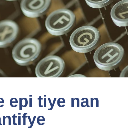
e epi tiye nan
ntifye