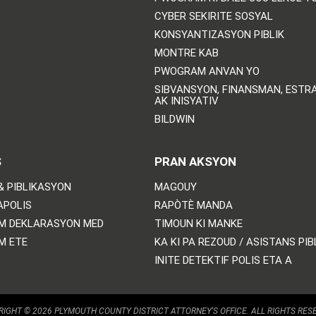
CYBER SEKIRITE SOSYAL
KONSYANTIZASYON PIBLIK
MONTRE KAB
PWOGRAM ANVAN YO
SIBVANSYON, FINANSMAN, ESTRA
AK INISYATIV
BILDWIN
S
PRAN AKSYON
& PIBLIKASYON
MAGOUY
APOLIS
RAPÒTÈ MANDA
M DEKLARASYON MED
TIMOUN KI MANKE
M ETE
KA KI PA REZOUD / ASISTANS PIB
INITE DETEKTIF POLIS ETA A
IGHT © 2026 PLYMOUTH COUNTY DISTRICT ATTORNEY'S OFFICE. ALL RIGHTS RES