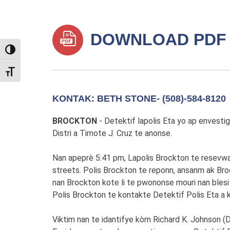
DOWNLOAD PDF
TOGGLE HIGH CONTRAST
TOGGLE FONT SIZE
KONTAK: BETH STONE- (508)-584-8120
BROCKTON
- Detektif lapolis Eta yo ap envest
Distri a Timote J. Cruz te anonse.
Nan apeprè 5:41 pm, Lapolis Brockton te resevwa
streets. Polis Brockton te reponn, ansanm ak Bro
nan Brockton kote li te pwononse mouri nan blesi l
Polis Brockton te kontakte Detektif Polis Eta a
Viktim nan te idantifye kòm Richard K. Johnson (