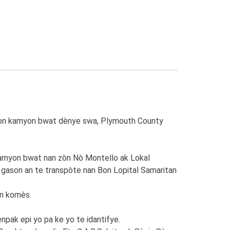
pa yon kamyon bwat dènye swa, Plymouth County
 kamyon bwat nan zòn Nò Montello ak Lokal
 gason an te transpòte nan Bon Lopital Samaritan
on komès.
pak epi yo pa ke yo te idantifye.