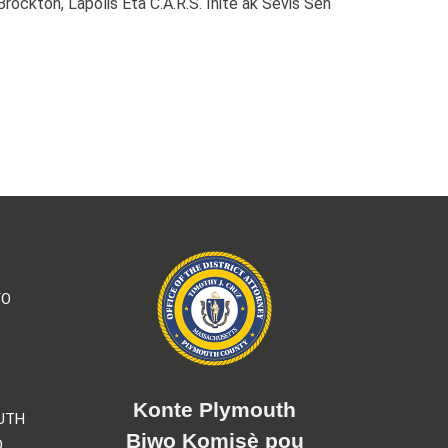
rockton, Lapolis Eta C.A.R.S. Inite ak Sèvis Sèn
YO
Konte Plymouth
UTH
Biwo Komisè pou
O