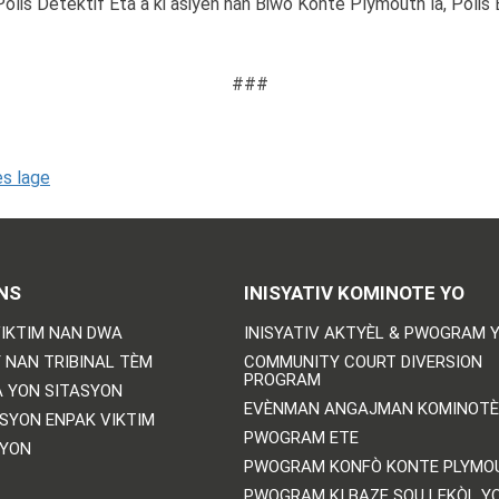
lis Detektif Eta a ki asiyen nan Biwo Konte Plymouth la, Polis B
###
ès lage
NS
INISYATIV KOMINOTE YO
IKTIM NAN DWA
INISYATIV AKTYÈL & PWOGRAM 
 NAN TRIBINAL TÈM
COMMUNITY COURT DIVERSION
PROGRAM
 YON SITASYON
EVÈNMAN ANGAJMAN KOMINOTÈ
SYON ENPAK VIKTIM
PWOGRAM ETE
SYON
PWOGRAM KONFÒ KONTE PLYMO
PWOGRAM KI BAZE SOU LEKÒL Y