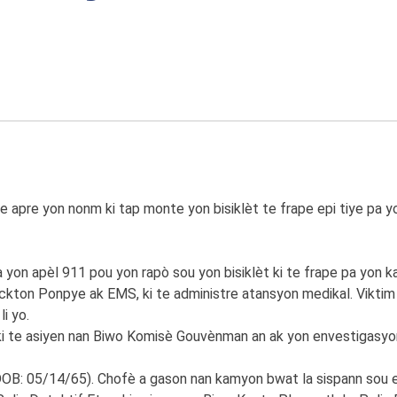
ige apre yon nonm ki tap monte yon bisiklèt te frape epi tiye 
 yon apèl 911 pou yon rapò sou yon bisiklèt ki te frape pa yon
ckton Ponpye ak EMS, ki te administre atansyon medikal. Viktim
i yo.
 ki te asiyen nan Biwo Komisè Gouvènman an ak yon envestigasy
DOB: 05/14/65). Chofè a gason nan kamyon bwat la sispann sou en