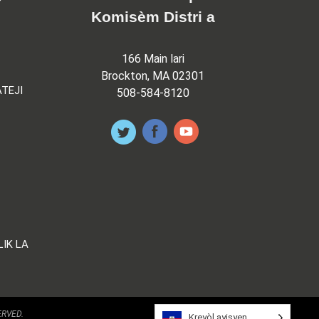
Komisèm Distri a
166 Main lari
Brockton, MA 02301
TEJI
508-584-8120
LIK LA
ERVED.
Kreyòl ayisyen