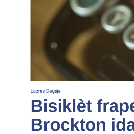
Laprès Degaje
Bisiklèt frap
Brockton ida