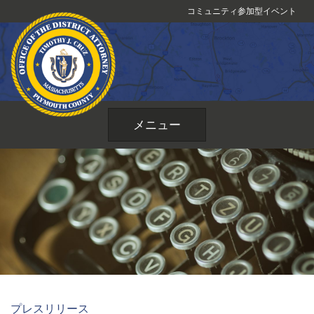
コ
コミュニティ参加型イベント
ン
テ
ン
ツ
へ
ス
メニュー
キ
ッ
プ
プレスリリース