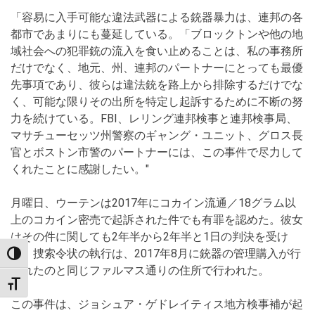
「容易に入手可能な違法武器による銃器暴力は、連邦の各
都市であまりにも蔓延している。「ブロックトンや他の地
域社会への犯罪銃の流入を食い止めることは、私の事務所
だけでなく、地元、州、連邦のパートナーにとっても最優
先事項であり、彼らは違法銃を路上から排除するだけでな
く、可能な限りその出所を特定し起訴するために不断の努
力を続けている。FBI、レリング連邦検事と連邦検事局、
マサチューセッツ州警察のギャング・ユニット、グロス長
官とボストン市警のパートナーには、この事件で尽力して
くれたことに感謝したい。"
月曜日、ウーテンは2017年にコカイン流通／18グラム以
上のコカイン密売で起訴された件でも有罪を認めた。彼女
はその件に関しても2年半から2年半と1日の判決を受け
た。捜索令状の執行は、2017年8月に銃器の管理購入が行
TOGGLE HIGH CONTRAST
われたのと同じファルマス通りの住所で行われた。
TOGGLE FONT SIZE
この事件は、ジョシュア・ゲドレイティス地方検事補が起