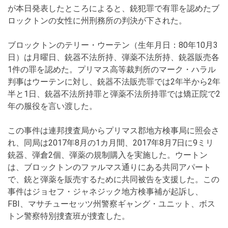
が本日発表したところによると、銃犯罪で有罪を認めたブ
ロックトンの女性に州刑務所の判決が下された。
ブロックトンのテリー・ウーテン（生年月日：80年10月3
日）は月曜日、銃器不法所持、弾薬不法所持、銃器販売各
1件の罪を認めた。プリマス高等裁判所のマーク・ハラル
判事はウーテンに対し、銃器不法販売罪では2年半から2年
半と1日、銃器不法所持罪と弾薬不法所持罪では矯正院で2
年の服役を言い渡した。
この事件は連邦捜査局からプリマス郡地方検事局に照会さ
れ、同局は2017年8月の1カ月間、2017年8月7日に9ミリ
銃器、弾倉2個、弾薬の規制購入を実施した。ウートン
は、ブロックトンのファルマス通りにある共同アパート
で、銃と弾薬を販売するために共同被告を支援した。この
事件はジョセフ・ジャネジック地方検事補が起訴し、
FBI、マサチューセッツ州警察ギャング・ユニット、ボス
トン警察特別捜査班が捜査した。