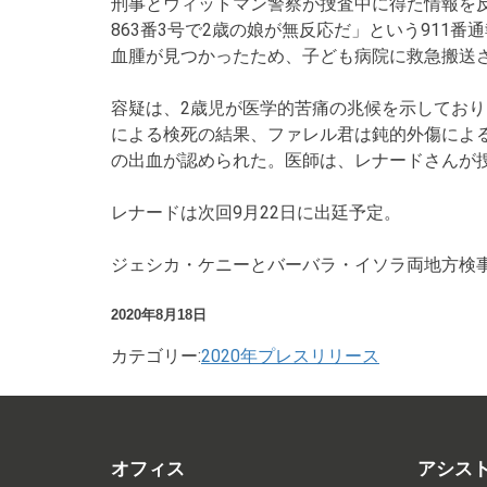
刑事とウィットマン警察が捜査中に得た情報を
863番3号で2歳の娘が無反応だ」という91
血腫が見つかったため、子ども病院に救急搬送され、
容疑は、2歳児が医学的苦痛の兆候を示してお
による検死の結果、ファレル君は鈍的外傷によ
の出血が認められた。医師は、レナードさんが
レナードは次回9月22日に出廷予定。
ジェシカ・ケニーとバーバラ・イソラ両地方検
2020年8月18日
カテゴリー:
2020年プレスリリース
オフィス
アシス