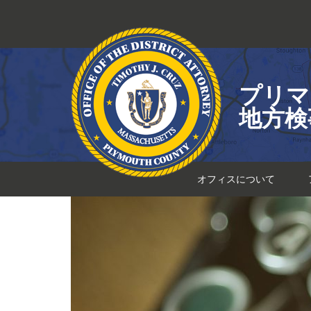
コ
ン
テ
ン
ツ
プリマ
へ
ス
地方検
キ
ッ
プ
オフィスについて