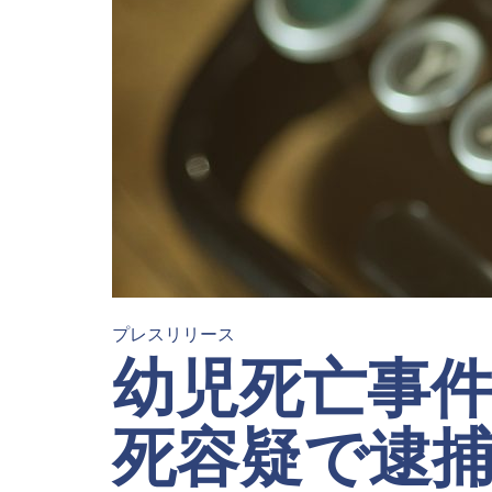
プレスリリース
幼児死亡事
死容疑で逮