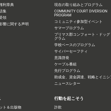
権利章典
現在の取り組みとプログラム
語集
COMMUNITY COURT DIVERSION
PROGRAM
受領
コミュニティ参加型イベント
影響に関する声明
サマープログラム
プリマス郡コンフォート・ドッグ
グラム
学校ベースのプログラム
サイバーセーフティ
意識啓発
ケーブル番組
先行プログラム
助成金、資金調達、戦略とイニシ
ニュースレター
ス
行動を起こそう
ット＆出版物
詐欺