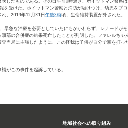
反映したものである。その日午前0時過ぎ、ホイットマン警察
1番通報を受けた。ホイットマン警察と消防が駆けつけ、幼児をブ
2019年12月31日
午後3時
頃、生命維持装置が外された。
り、早急な治療を必要としていたにもかかわらず、レナードが
る頭部の合併症の結果死亡したことが判明した。ファレルちゃ
捜査当局に主張したように、この怪我は子供が自分で頭を打っ
事補がこの事件を起訴している。
ト
地域社会への取り組み