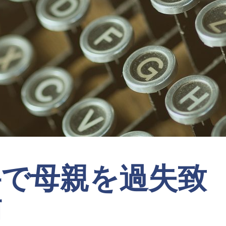
件で母親を過失致
捕