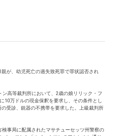
母親が、幼児死亡の過失致死罪で罪状認否され
トン高等裁判所において、2歳の娘リリック・フ
に10万ドルの現金保釈を要求し、その条件とし
断の受診、銃器の不携帯を要求した。上級裁判所
地方検事局に配属されたマサチューセッツ州警察の