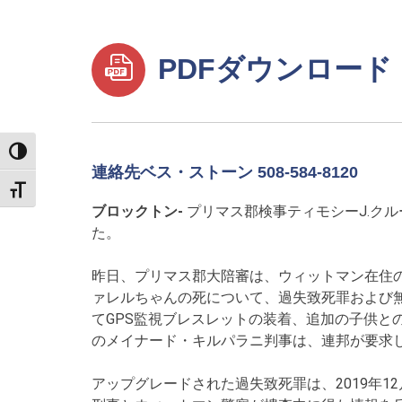
PDFダウンロード
TOGGLE HIGH CONTRAST
連絡先ベス・ストーン 508-584-8120
TOGGLE FONT SIZE
ブロックトン-
プリマス郡検事ティモシーJ.ク
た。
昨日、プリマス郡大陪審は、ウィットマン在住の
ァレルちゃんの死について、過失致死罪および無
てGPS監視ブレスレットの装着、追加の子供
のメイナード・キルパラニ判事は、連邦が要求した
アップグレードされた過失致死罪は、2019年