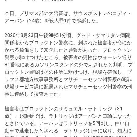
本日、プリマス郡の大陪審は、サウスボストンのコディ・
アーバン（24歳）を殺人罪1件で起訴した。
2020年8月23日午後9時51分頃、グッド・サマリタン病院
関係者からブロックトン警察に、刺された被害者が命にか
かわる負傷をして来院したと通報があった。ブロックトン
警察が駆けつけたところ、被害者の男性はウォーレン通り
81番地にあるガソリンスタンドの外で刺されたと判明。ブ
ロックトン警察はその住所に駆けつけ、現場を確保し、プ
リマス郡地方検事事務所とマサチューセッツ州警察の犯罪
現場サービス課に配属されたマサチューセッツ州警察の刑
事に連絡して捜査させた。
被害者はブロックトンのサミュエル・ラトリッジ（31
歳）。起訴状では、ラトリッジはアーバンと口論になった
とされている。アーバンはラトリッジを5回刺し、白い自
動車で逃走したとされる。ラトリッジは車に戻り、知人に