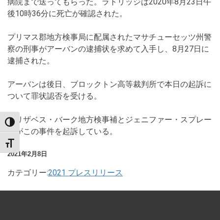
病院まで送ってもらった。ラトリッジは2020年8月23日午
後10時36分に死亡が確認された。
プリマス郡地方検事局に配属されたマサチューセッツ州警
察の刑事がアーバンの逮捕状を求めて入手し、8月27日に
逮捕された。
アーバンは後日、ブロックトン高等裁判所で本日の起訴に
ついて罪状認否を受ける。
エリザベス・バーク地方検事補とジェニファー・スプレー
TOGGLE HIGH CONTRAST
グがこの事件を起訴している。
TOGGLE FONT SIZE
2021年2月8日
カテゴリー:
2021 プレスリリース