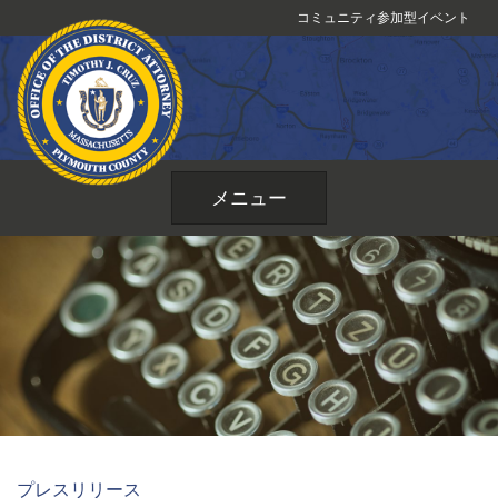
コ
コミュニティ参加型イベント
ン
テ
ン
ツ
へ
ス
メニュー
キ
ッ
プ
プレスリリース