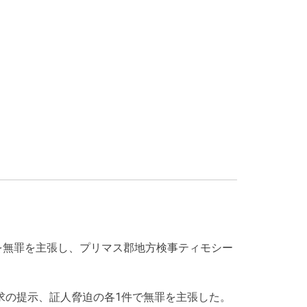
を無罪を主張し、プリマス郡地方検事ティモシー
求の提示、証人脅迫の各1件で無罪を主張した。