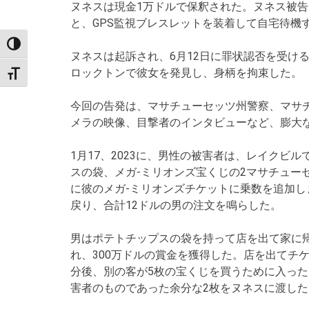
ヌネスは現金1万ドルで保釈された。ヌネス被
と、GPS監視ブレスレットを装着して自宅待機
TOGGLE HIGH CONTRAST
ヌネスは起訴され、6月12日に罪状認否を受け
ロックトンで彼女を発見し、身柄を拘束した。
TOGGLE FONT SIZE
今回の告発は、マサチューセッツ州警察、マサ
メラの映像、目撃者のインタビューなど、膨大
1月17、2023に、男性の被害者は、レイクビ
スの袋、メガ-ミリオンズ宝くじの2マサチュー
に彼のメガ-ミリオンズチケットに乗数を追加
戻り、合計12ドルの男の注文を鳴らした。
男はポテトチップスの袋を持って店を出て家に
れ、300万ドルの賞金を獲得した。店を出てチ
分後、別の客が5枚の宝くじを買うために入っ
害者のものであった余分な2枚をヌネスに渡し