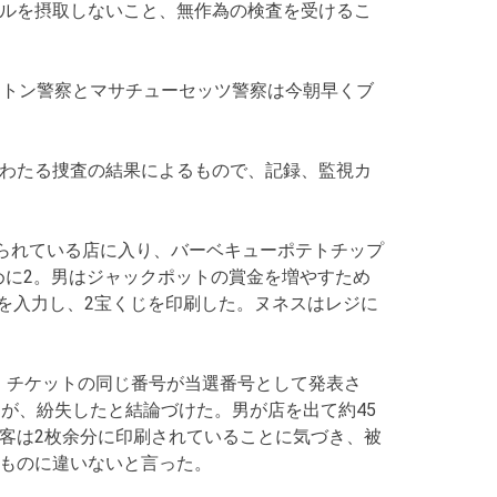
ールを摂取しないこと、無作為の検査を受けるこ
クトン警察とマサチューセッツ警察は今朝早くブ
にわたる捜査の結果によるもので、記録、監視カ
て知られている店に入り、バーベキューポテトチップ
めに2。男はジャックポットの賞金を増やすため
を入力し、2宝くじを印刷した。ヌネスはレジに
・チケットの同じ番号が当選番号として発表さ
が、紛失したと結論づけた。男が店を出て約45
客は2枚余分に印刷されていることに気づき、被
のものに違いないと言った。