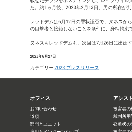
載せたチラシをポスティングし、レイクヴィル
た。約1ヵ月後、2023年2月13日、男の所在
レッドデムは6月12日の罪状認否で、ヌネスか
の目撃者と接触しないことを条件に、身柄拘束
ヌネスもレッドデムも、次回は7月26日に出廷
2023年6月27日
カテゴリー:
2023 プレスリリース
オフィス
アシス
お問い合わせ
被害者の
道順
裁判所用
部門とユニット
召喚状の
雇用とインターンシップ
被害者の