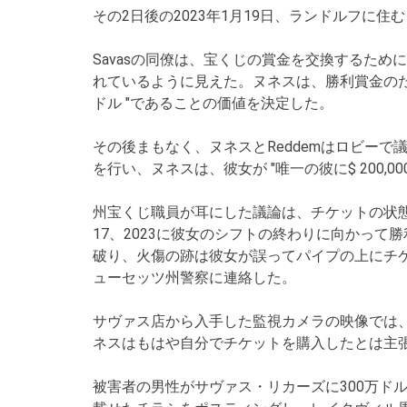
その2日後の2023年1月19日、ランドルフに住
Savasの同僚は、宝くじの賞金を交換するた
れているように見えた。ヌネスは、勝利賞金のた
ドル "であることの価値を決定した。
その後まもなく、ヌネスとReddemはロビーで
を行い、ヌネスは、彼女が "唯一の彼に$ 200,0
州宝くじ職員が耳にした議論は、チケットの状
17、2023に彼女のシフトの終わりに向かっ
破り、火傷の跡は彼女が誤ってパイプの上にチ
ューセッツ州警察に連絡した。
サヴァス店から入手した監視カメラの映像では
ネスはもはや自分でチケットを購入したとは主
被害者の男性がサヴァス・リカーズに300万ド