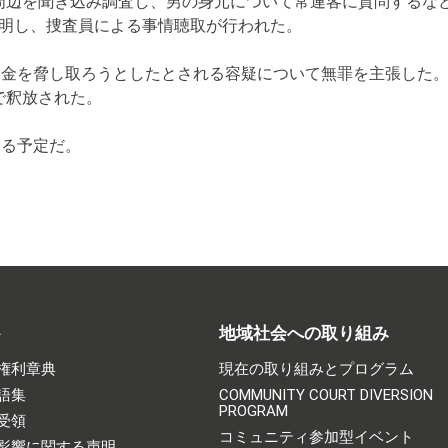
周辺を聞き込み調査し、男の身元について常連客に質問するな
が判明し、捜査員による事情聴取が行われた。
ら金を脅し取ろうとしたとされる容疑について無罪を主張した
で釈放された。
する予定だ。
ト
地域社会への取り組み
権利章典
現在の取り組みとプログラム
語集
COMMUNITY COURT DIVERSION
PROGRAM
受領
コミュニティ参加型イベント
影響に関する声明