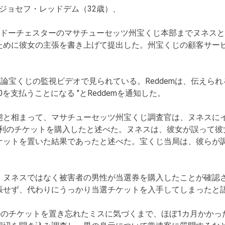
むジョセフ・レッドデム（32歳）、
めにドーチェスターのマサチューセッツ州宝くじ本部までヌネス
めに彼女の主張を書き上げて提出した。州宝くじの顧客サービス
議論宝くじの監視ビデオで見られている。Reddemは、伝え
00を支払うことになる "とReddemを通知した。
態と相まって、マサチューセッツ州宝くじ調査官は、ヌネスに
て勝利のチケットを購入したと述べた。ヌネスは、彼女が誤って
ケットを置いた結果であったと述べた。宝くじ当局は、彼らが
、ヌネスではなく被害者の男性が当選券を購入したことが確認
張せず、代わりにうっかり当選チケットを入手してしまったと
ルのチケットを置き忘れたミスに気づくまで、ほぼ1カ月かか