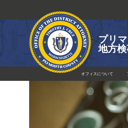
コ
ン
テ
ン
ツ
プリマ
へ
ス
地方検
キ
ッ
プ
オフィスについて