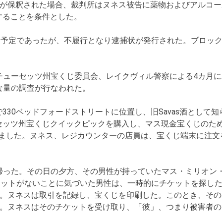
告が保釈された場合、裁判所はヌネス被告に薬物およびアルコ
することを条件とした。
る予定であったが、不履行となり逮捕状が発行された。ブロッ
チューセッツ州宝くじ委員会、レイクヴィル警察による4カ月
な量の調査が行なわれた。
ルで330ベッドフォードストリートに位置し、旧Savas酒とし
セッツ州宝くじクイックピックを購入し、マス現金宝くじのた
しました。ヌネス、レジカウンターの店員は、宝くじ端末に注文
帰った。その日の夕方、その男性が持っていたマス・ミリオン
ケットがないことに気づいた男性は、一時的にチケットを探した
た。ヌネスは取引を記録し、宝くじを印刷した。このとき、その
た。ヌネスはそのチケットを受け取り、「彼」、つまり被害者