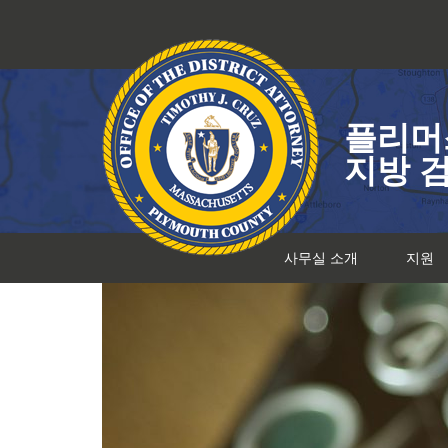
콘
텐
츠
로
건
플리머
너
뛰
지방 
기
사무실 소개
지원