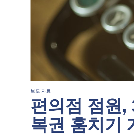
보도 자료
편의점 점원, 
복권 훔치기