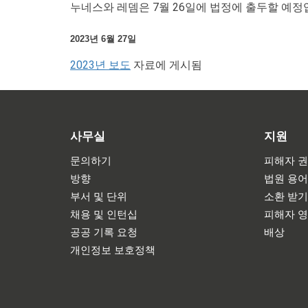
누네스와 레뎀은 7월 26일에 법정에 출두할 예정
2023년 6월 27일
2023년 보도
자료에 게시됨
사무실
지원
문의하기
피해자 권
방향
법원 용
부서 및 단위
소환 받
채용 및 인턴십
피해자 
공공 기록 요청
배상
개인정보 보호정책