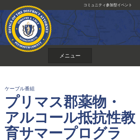
コ
コミュニティ参加型イベント
ン
テ
ン
ツ
へ
ス
メニュー
キ
ッ
プ
ケーブル番組
プリマス郡薬物・
アルコール抵抗性教
育サマープログラ