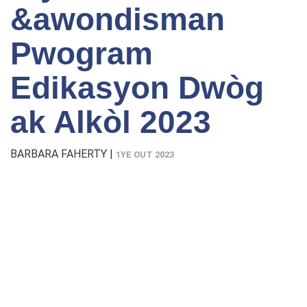
&awondisman
Pwogram
Edikasyon Dwòg
ak Alkòl 2023
BARBARA FAHERTY
|
1YE OUT 2023