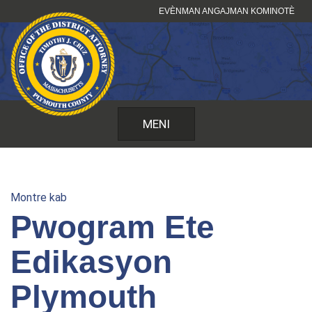
Sote
EVÈNMAN ANGAJMAN KOMINOTÈ
kontni
MENI
Montre kab
Pwogram Ete
Edikasyon
Plymouth