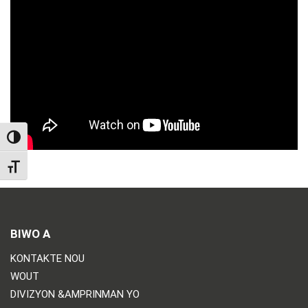
TOGGLE HIGH CONTRAST
TOGGLE FONT SIZE
BIWO A
KONTAKTE NOU
WOUT
DIVIZYON &AMPRINMAN YO