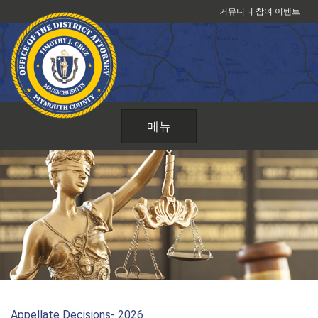
콘
커뮤니티 참여 이벤트
텐
츠
로
건
너
뛰
메뉴
기
Appellate Decisions- 2026