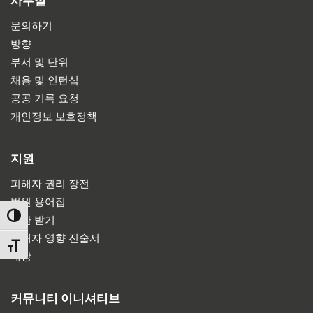
사무실
문의하기
방향
부서 및 단위
채용 및 인턴십
공공 기록 요청
개인정보 보호정책
지원
피해자 권리 장전
법원 용어집
TOGGLE HIGH CONTRAST
소환 받기
피해자 영향 진술서
TOGGLE FONT SIZE
배상
커뮤니티 이니셔티브