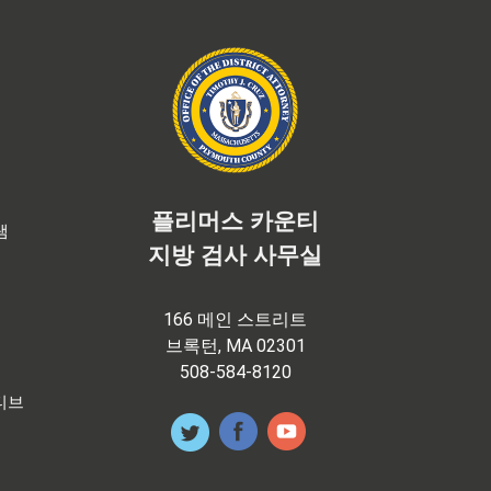
플리머스 카운티
램
지방 검사 사무실
166 메인 스트리트
브록턴, MA 02301
508-584-8120
티브