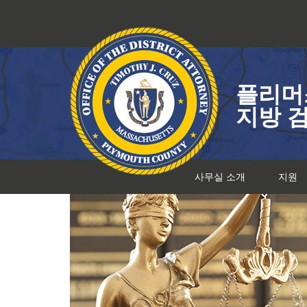
콘
텐
츠
로
건
플리머
너
뛰
지방 
기
사무실 소개
지원