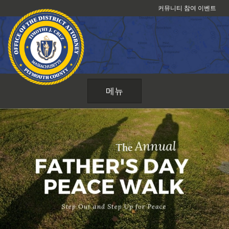
콘
커뮤니티 참여 이벤트
텐
츠
로
건
너
뛰
메뉴
기