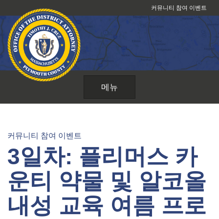
콘
커뮤니티 참여 이벤트
텐
츠
로
건
너
뛰
메뉴
기
커뮤니티 참여 이벤트
3일차: 플리머스 카
운티 약물 및 알코올
내성 교육 여름 프로