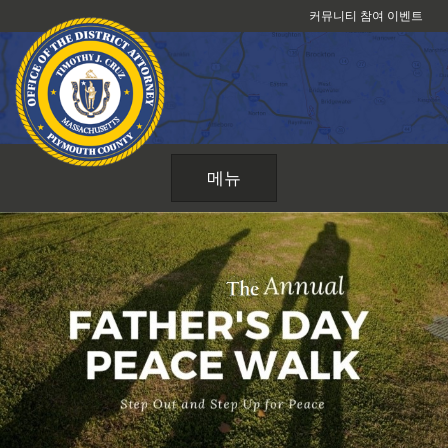
콘
커뮤니티 참여 이벤트
텐
츠
로
건
너
뛰
메뉴
기