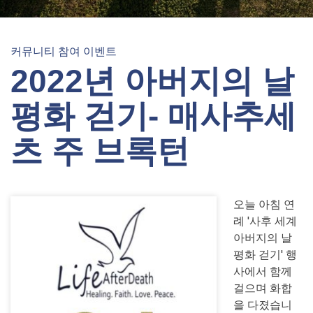
커뮤니티 참여 이벤트
2022년 아버지의 날
평화 걷기- 매사추세
츠 주 브록턴
오늘 아침 연
례 '사후 세계
아버지의 날
평화 걷기' 행
사에서 함께
걸으며 화합
을 다졌습니