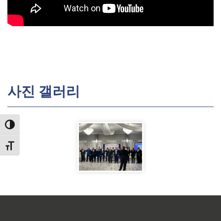
사진 갤러리
TOGGLE HIGH CONTRAST
TOGGLE FONT SIZE