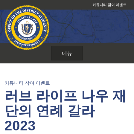
콘
커뮤니티 참여 이벤트
텐
츠
로
건
너
뛰
메뉴
기
커뮤니티 참여 이벤트
러브 라이프 나우 재
단의 연례 갈라
2023