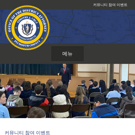
콘
커뮤니티 참여 이벤트
텐
츠
로
건
너
뛰
메뉴
기
커뮤니티 참여 이벤트