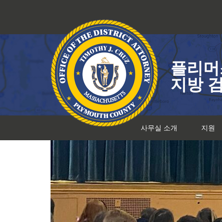
콘
텐
츠
로
건
플리머
너
뛰
지방 
기
사무실 소개
지원