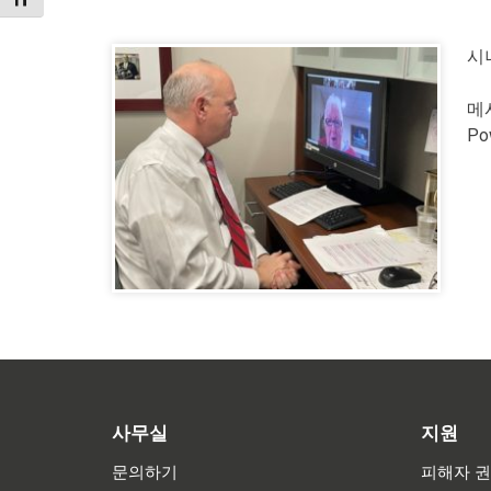
TOGGLE FONT SIZE
시
메시
Po
사무실
지원
문의하기
피해자 권