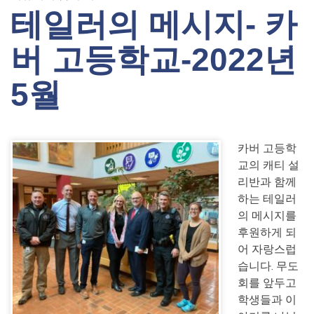
테일러의 메시지- 카
버 고등학교-2022년
5월
카버 고등학
교의 캐티 설
리반과 함께
하는 테일러
의 메시지를
후원하게 되
어 자랑스럽
습니다. 무도
회를 앞두고
학생들과 이