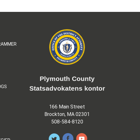
GRAMMER
Plymouth County
OGS
Statsadvokatens kontor
166 Main Street
Brockton, MA 02301
508-584-8120