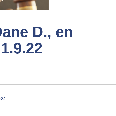
ane D., en
 1.9.22
022