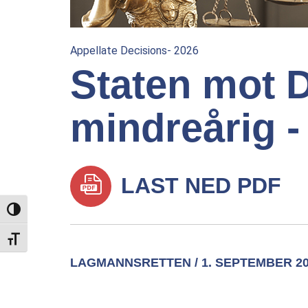
Appellate Decisions- 2026
Staten mot D
mindreårig -
LAST NED PDF
TOGGLE HIGH CONTRAST
TOGGLE FONT SIZE
LAGMANNSRETTEN / 1. SEPTEMBER 2