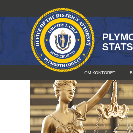
Hopp
til
innhold
PLYM
STAT
OM KONTORET
B